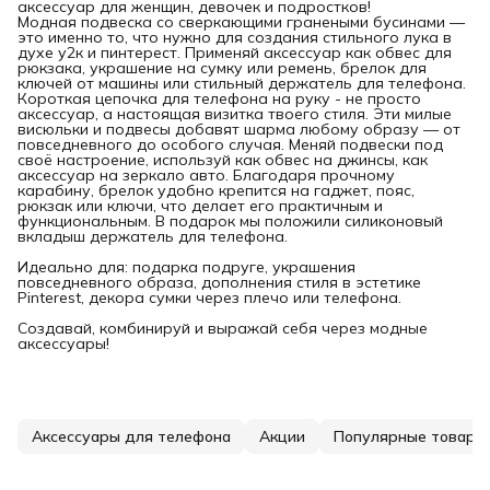
аксессуар для женщин, девочек и подростков!
Модная подвеска со сверкающими гранеными бусинами —
это именно то, что нужно для создания стильного лука в
духе у2к и пинтерест. Применяй аксессуар как обвес для
рюкзака, украшение на сумку или ремень, брелок для
ключей от машины или стильный держатель для телефона.
Короткая цепочка для телефона на руку - не просто
аксессуар, а настоящая визитка твоего стиля. Эти милые
висюльки и подвесы добавят шарма любому образу — от
повседневного до особого случая. Меняй подвески под
своё настроение, используй как обвес на джинсы, как
аксессуар на зеркало авто. Благодаря прочному
карабину, брелок удобно крепится на гаджет, пояс,
рюкзак или ключи, что делает его практичным и
функциональным. В подарок мы положили силиконовый
вкладыш держатель для телефона.
Идеально для: подарка подруге, украшения
повседневного образа, дополнения стиля в эстетике
Pinterest, декора сумки через плечо или телефона.
Создавай, комбинируй и выражай себя через модные
аксессуары!
Аксессуары для телефона
Акции
Популярные товары