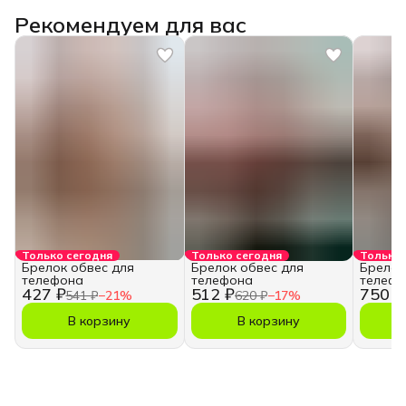
Рекомендуем для вас
Только сегодня
Только сегодня
Только 
Брелок обвес для
Брелок обвес для
Брелок
телефона
телефона
телефо
427 ₽
512 ₽
750 ₽
541 ₽
−
21
%
620 ₽
−
17
%
В корзину
В корзину