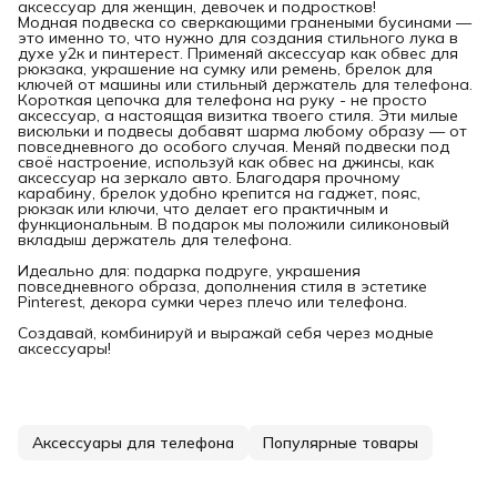
аксессуар для женщин, девочек и подростков!
Модная подвеска со сверкающими гранеными бусинами —
это именно то, что нужно для создания стильного лука в
духе у2к и пинтерест. Применяй аксессуар как обвес для
рюкзака, украшение на сумку или ремень, брелок для
ключей от машины или стильный держатель для телефона.
Короткая цепочка для телефона на руку - не просто
аксессуар, а настоящая визитка твоего стиля. Эти милые
висюльки и подвесы добавят шарма любому образу — от
повседневного до особого случая. Меняй подвески под
своё настроение, используй как обвес на джинсы, как
аксессуар на зеркало авто. Благодаря прочному
карабину, брелок удобно крепится на гаджет, пояс,
рюкзак или ключи, что делает его практичным и
функциональным. В подарок мы положили силиконовый
вкладыш держатель для телефона.
Идеально для: подарка подруге, украшения
повседневного образа, дополнения стиля в эстетике
Pinterest, декора сумки через плечо или телефона.
Создавай, комбинируй и выражай себя через модные
аксессуары!
Аксессуары для телефона
Популярные товары