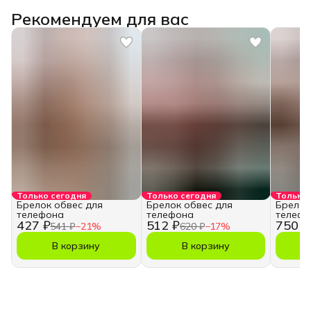
Рекомендуем для вас
Только сегодня
Только сегодня
Только 
Брелок обвес для
Брелок обвес для
Брелок
телефона
телефона
телефо
427 ₽
512 ₽
750 ₽
541 ₽
−
21
%
620 ₽
−
17
%
В корзину
В корзину