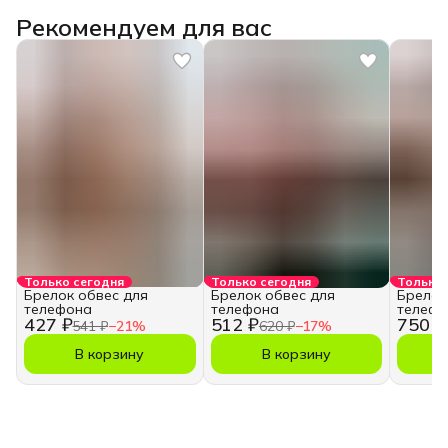
Рекомендуем для вас
Только сегодня
Только сегодня
Только 
Брелок обвес для
Брелок обвес для
Брелок
телефона
телефона
телефо
427 ₽
512 ₽
750 ₽
541 ₽
−
21
%
620 ₽
−
17
%
В корзину
В корзину