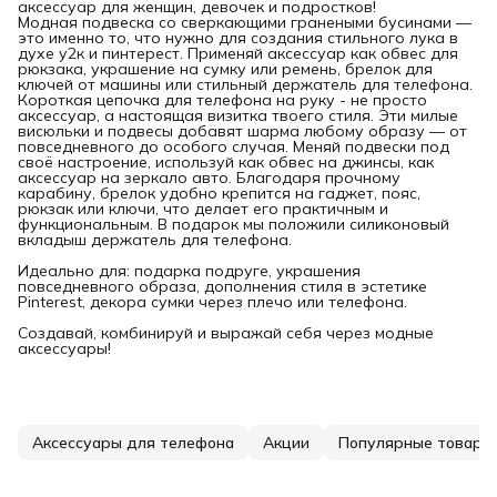
аксессуар для женщин, девочек и подростков!
Модная подвеска со сверкающими гранеными бусинами —
это именно то, что нужно для создания стильного лука в
духе у2к и пинтерест. Применяй аксессуар как обвес для
рюкзака, украшение на сумку или ремень, брелок для
ключей от машины или стильный держатель для телефона.
Короткая цепочка для телефона на руку - не просто
аксессуар, а настоящая визитка твоего стиля. Эти милые
висюльки и подвесы добавят шарма любому образу — от
повседневного до особого случая. Меняй подвески под
своё настроение, используй как обвес на джинсы, как
аксессуар на зеркало авто. Благодаря прочному
карабину, брелок удобно крепится на гаджет, пояс,
рюкзак или ключи, что делает его практичным и
функциональным. В подарок мы положили силиконовый
вкладыш держатель для телефона.
Идеально для: подарка подруге, украшения
повседневного образа, дополнения стиля в эстетике
Pinterest, декора сумки через плечо или телефона.
Создавай, комбинируй и выражай себя через модные
аксессуары!
Аксессуары для телефона
Акции
Популярные товары