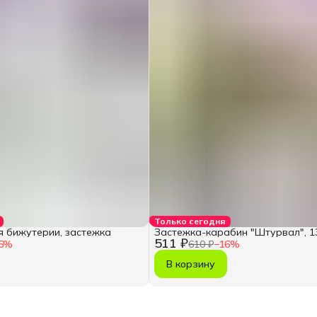
Только сегодня
 бижутерии, застежка
Застежка-карабин "Штурвал", 13
511 ₽
6
%
610 ₽
−
16
%
В корзину