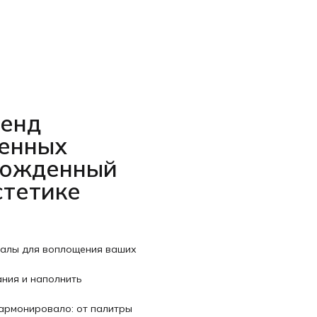
ренд
венных
рожденный
стетике
иалы для воплощения ваших
ания и наполнить
гармонировало: от палитры