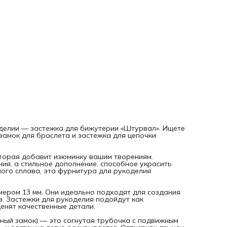
Застежки для рукоделия подойдут как начинающим масте
так и опытным дизайнерам, которые ценят качественные
детали.
Как работает замок для украшений. Штурвал (или
шпрингельный замок) — это согнутая трубочка с подвиж
элементом. При нажатии на язычок элемент убирается вну
и застежка легко раскрывается. Отпустили язычок — зам
для браслета надежно закрылся. Всё просто и удобно.
С чем носить и сочетать. Эта застежка для цепочки отлич
смотрится с цепочками для рукоделия, бусинами и
натуральными камнями. Особенно эффектно выглядит в
украшениях на морскую тему или в стиле приключений.
Добавьте индивидуальность своим изделиям!
Фурнитура для браслетов от «Нити Творчества» — это
качество, проверенное временем. Позвольте своей фанта
творить, а мы позаботимся о надежности ваших украшени
зделии — застежка для бижутерии «Штурвал». Ищете
замок для браслета и застежка для цепочки
торая добавит изюминку вашим творениям.
ия, а стильное дополнение, способное украсить
ого сплава, эта фурнитура для рукоделия
мером 13 мм. Они идеально подходят для создания
в. Застежки для рукоделия подойдут как
енят качественные детали.
ный замок) — это согнутая трубочка с подвижным