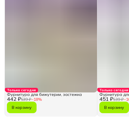
Только сегодня
Только сегодня
Фурнитура для бижутерии, застежка
Фурнитура для
442 ₽
451 ₽
539 ₽
−
18
%
539 ₽
−
1
В корзину
В корзину