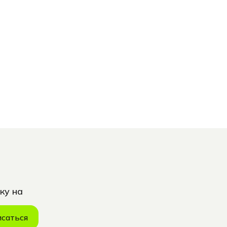
ку на
саться