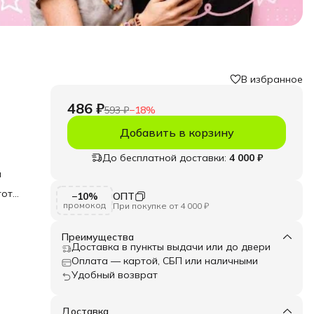
В избранное
486 ₽
593 ₽
−
18
%
Добавить в корзину
До бесплатной доставки:
4 000 ₽
м
тот
−10%
ОПТ
я
промокод
При покупке от 4 000 ₽
,
Преимущества
Доставка в пункты выдачи или до двери
ие.
Оплата — картой, СБП или наличными
а
Удобный возврат
аров.
Доставка