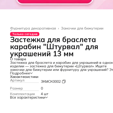
Фурнитура декоративная
›
Замочки для бижутерии
Главная
›
Только сегодня
Застежка для браслета
карабин "Штурвал" для
украшений 13 мм
О товаре
Застежка для браслета и карабин для украшений в одно
изделии — застежка для бижутерии «Штурвал». Ищете
замочки для бижутерии или фурнитуру для украшений? Э
замок для браслета и застежка для цепочки подойдут дл
Подробнее
любых проектов.
Характеристики
Представляем вам уникальную фурнитуру для бижутерии
Артикул
ЗКМСК0002
которая добавит изюминку вашим творениям. Застежка в
виде штурвала — это не просто элемент соединения, а
Размер
0
стильное дополнение, способное украсить любое украшен
Комплектация
4 шт
Изготовленная из качественного бижутерного сплава, эт
Все характеристики
фурнитура для рукоделия гарантирует долговечность и
надежность.
В каждом наборе вы найдете 4 карабина для бижутерии
размером 13 мм. Они идеально подходят для создания
браслетов, ожерелий, цепочек и других стильных аксессу