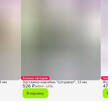
Только сегодня
Тольк
 мм.
Застежка-карабин "Штурвал", 13 мм.
Фурн
526 ₽
478
609 ₽
−
14
%
В корзину
В 