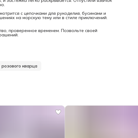
, и застежка легко раскрывается. Отпустили язычок
но.
смотрится с цепочками для рукоделия, бусинами и
ениях на морскую тему или в стиле приключений.
тво, проверенное временем. Позвольте своей
рашений.
з розового кварца