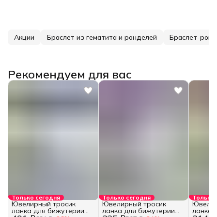
Акции
Браслет из гематита и ронделей
Браслет-ромб
Рекомендуем для вас
Только сегодня
Только сегодня
Только 
Ювелирный тросик
Ювелирный тросик
Ювелир
ланка для бижутерии
ланка для бижутерии
ланка 