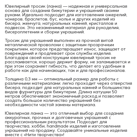
Ювелирный тросик (ланка) — надежная и универсальная
основа для создания бижутерии и украшений своими
руками. Идеально подходит для изготовления ожерелий,
чокеров, браслетов, бус, колье и других изделий из
бисера, жемчуга, натуральных камней, кристаллов и
подвесок. Это незаменимый материал для рукоделия,
бисероплетения и сборки украшений.
Тросик для украшений выполнен из прочной витой
металлической проволоки с защитным прозрачным
покрытием, которое предотвращает износ, защищает от
повреждений и продлевает срок службы изделия.
Благодаря своей конструкции ювелирный тросик не
расслаивается, хорошо держит форму, не заламывается и
при этом сохраняет гибкость, что делает его удобным в
работе как для начинающих, так и для профессионалов.
Толщина 0,3 мм — оптимальный размер для работы с
различными материалами: легко проходит через отверстия
бисера, подходит для натуральных камней и большинства
видов фурнитуры для бижутерии. Длина катушки 50
метров обеспечивает экономичный расход и позволяет
создать большое количество украшений без
необходимости частой замены материала.
Ювелирная ланка — это отличный выбор для создания
аккуратных, прочных и долговечных украшений с
профессиональным результатом. Подходит для
творчества, хобби, handmade изделий и изготовления
украшений на продажу. Создавайте уникальные изделия
вместе с «Нити творчества»!