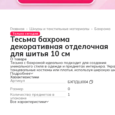
Главная
›
Шнуры и текстильные материалы
›
Бахрома
Только сегодня
Тесьма бахрома
декоративная отделочная
для шитья 10 см
О товаре
Тесьма с бахромой идеально подходит для создания
уникального стиля в одежде и предметах интерьера. Укр
танцевальные костюмы или платья, используя широкую ш
на ленте, чтобы добавить оригинальности и великолепия.
Подробнее
Такая отделочная нить отлично сочетается с декором шт
Характеристики
скатерти или даже аксессуаров, придавая вашему издел
Артикул
БХПДШ004
эффект мерцания и яркости. Бахромой можно украсить не
только одежду, но и элементы домашнего уюта для созда
Размер
0
праздничного или тематического настроения.
Количество предметов в
1
Блестящая структура делает этот материал отличным
упаковке
выбором для рукоделия и ручного творчества, когда важ
Все характеристики
безупречный внешний вид и оригинальные решения для
оформления. Благодаря удобной ленте тесьму просто кр
на любые поверхности, не требует специальных навыков 
работе, подходит даже для начинающих в рукоделии.