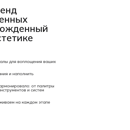
ренд
венных
рожденный
стетике
иалы для воплощения ваших
ания и наполнить
гармонировало: от палитры
нструментов и систем
рживаем на каждом этапе