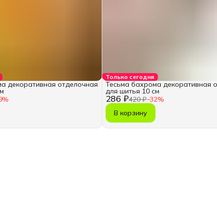
Только сегодня
ма декоративная отделочная
Тесьма бахрома декоративная 
см
для шитья 10 см
286 ₽
9
%
420 ₽
−
32
%
В корзину