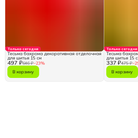
Только сегодня
Только сегодня
Тесьма бахрома декоративная отделочная
Тесьма бахро
для шитья 15 см
для шитья 15 
497 ₽
337 ₽
646 ₽
−
23
%
475 ₽
−
2
В корзину
В корзину