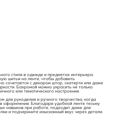
Используйте этот элемент для отделки и подчеркните
изысканный вкус через детали.
С любовью, Нити Творчества.
ного стиля в одежде и предметах интерьера.
кую шитья на ленте, чтобы добавить
но сочетается с декором штор, скатерти или даже
ркости. Бахромой можно украсить не только
ичного или тематического настроения.
м для рукоделия и ручного творчества, когда
я оформления. Благодаря удобной ленте тесьму
ных навыков при работе, подходит даже для
лки и подчеркните изысканный вкус через детали.