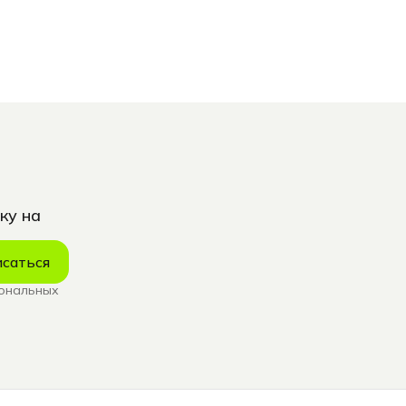
ку на
саться
сональных