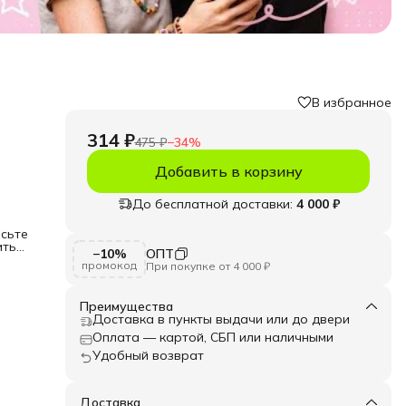
В избранное
314 ₽
475 ₽
−
34
%
Добавить в корзину
До бесплатной доставки:
4 000 ₽
асьте
итья
−10%
ОПТ
промокод
При покупке от 4 000 ₽
ор,
ию
Преимущества
ния
Доставка в пункты выдачи или до двери
Оплата — картой, СБП или наличными
ен
Удобный возврат
епить
при
Доставка