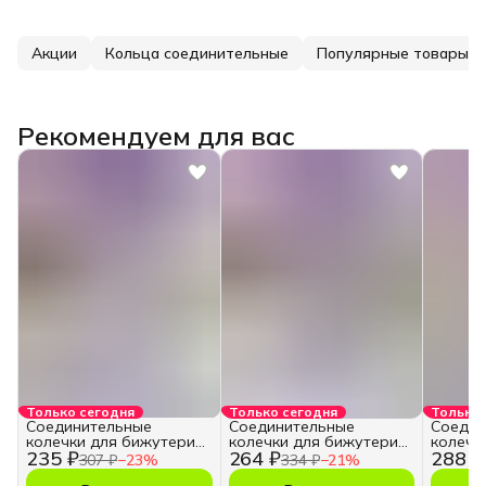
Акции
Кольца соединительные
Популярные товары
Рекомендуем для вас
Только сегодня
Только сегодня
Только 
Соединительные
Соединительные
Соедин
колечки для бижутерии
колечки для бижутерии
колечк
235 ₽
264 ₽
288 ₽
и рукоделия 10 мм
и рукоделия 12 мм
и руко
307 ₽
−
23
%
334 ₽
−
21
%