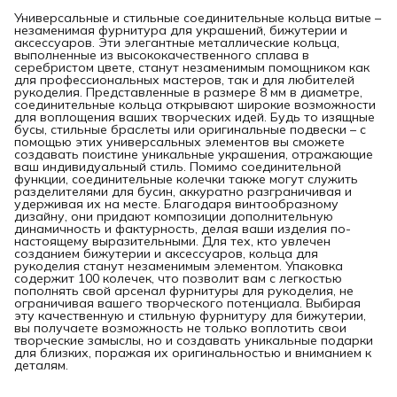
Универсальные и стильные соединительные кольца витые –
незаменимая фурнитура для украшений, бижутерии и
аксессуаров. Эти элегантные металлические кольца,
выполненные из высококачественного сплава в
серебристом цвете, станут незаменимым помощником как
для профессиональных мастеров, так и для любителей
рукоделия. Представленные в размере 8 мм в диаметре,
соединительные кольца открывают широкие возможности
для воплощения ваших творческих идей. Будь то изящные
бусы, стильные браслеты или оригинальные подвески – с
помощью этих универсальных элементов вы сможете
создавать поистине уникальные украшения, отражающие
ваш индивидуальный стиль. Помимо соединительной
функции, соединительные колечки также могут служить
разделителями для бусин, аккуратно разграничивая и
удерживая их на месте. Благодаря винтообразному
дизайну, они придают композиции дополнительную
динамичность и фактурность, делая ваши изделия по-
настоящему выразительными. Для тех, кто увлечен
созданием бижутерии и аксессуаров, кольца для
рукоделия станут незаменимым элементом. Упаковка
содержит 100 колечек, что позволит вам с легкостью
пополнять свой арсенал фурнитуры для рукоделия, не
ограничивая вашего творческого потенциала. Выбирая
эту качественную и стильную фурнитуру для бижутерии,
вы получаете возможность не только воплотить свои
творческие замыслы, но и создавать уникальные подарки
для близких, поражая их оригинальностью и вниманием к
деталям.