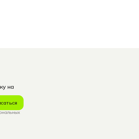
ку на
саться
сональных