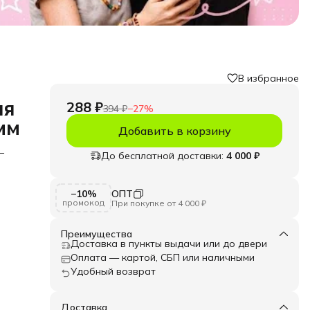
В избранное
ля
288 ₽
394 ₽
−
27
%
мм
Добавить в корзину
–
До бесплатной доставки:
4 000 ₽
для
−10%
ОПТ
лия.
промокод
При покупке от 4 000 ₽
ьные
Преимущества
Доставка в пункты выдачи или до двери
е
Оплата — картой, СБП или наличными
й
Удобный возврат
зиции
и
Доставка