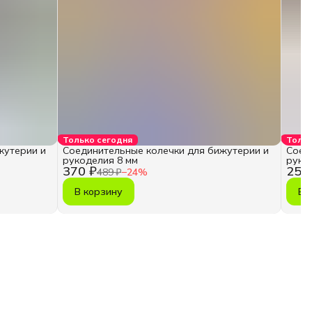
Только сегодня
Тольк
жутерии и
Соединительные колечки для бижутерии и
Соед
рукоделия 8 мм
руко
370 ₽
252
489 ₽
−
24
%
В корзину
В 