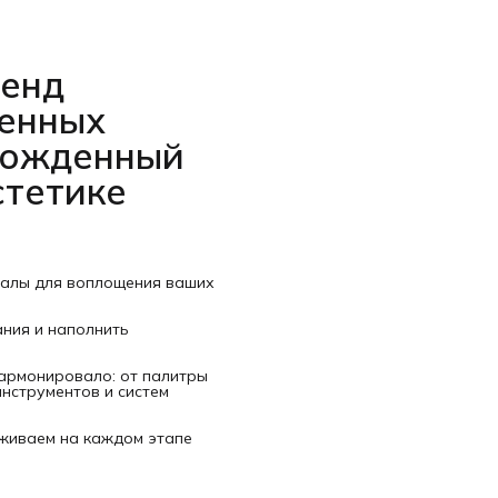
ренд
венных
рожденный
стетике
иалы для воплощения ваших
ания и наполнить
гармонировало: от палитры
нструментов и систем
рживаем на каждом этапе