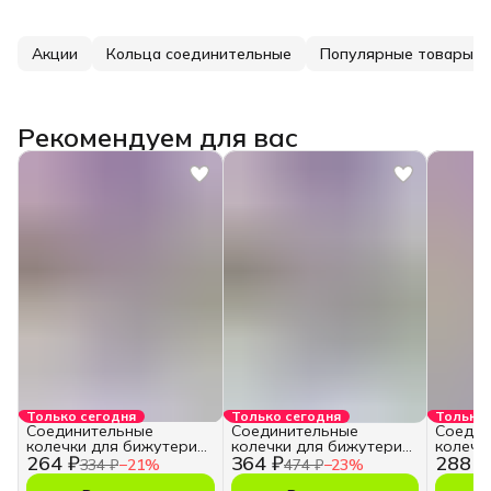
Акции
Кольца соединительные
Популярные товары
Рекомендуем для вас
Только сегодня
Только сегодня
Только 
Соединительные
Соединительные
Соедин
колечки для бижутерии
колечки для бижутерии
колечк
264 ₽
364 ₽
288 ₽
и рукоделия 12 мм
и рукоделия 8 мм
и руко
334 ₽
−
21
%
474 ₽
−
23
%