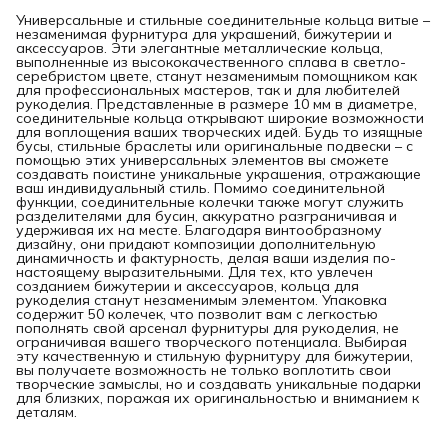
Универсальные и стильные соединительные кольца витые –
незаменимая фурнитура для украшений, бижутерии и
аксессуаров. Эти элегантные металлические кольца,
выполненные из высококачественного сплава в светло-
серебристом цвете, станут незаменимым помощником как
для профессиональных мастеров, так и для любителей
рукоделия. Представленные в размере 10 мм в диаметре,
соединительные кольца открывают широкие возможности
для воплощения ваших творческих идей. Будь то изящные
бусы, стильные браслеты или оригинальные подвески – с
помощью этих универсальных элементов вы сможете
создавать поистине уникальные украшения, отражающие
ваш индивидуальный стиль. Помимо соединительной
функции, соединительные колечки также могут служить
разделителями для бусин, аккуратно разграничивая и
удерживая их на месте. Благодаря винтообразному
дизайну, они придают композиции дополнительную
динамичность и фактурность, делая ваши изделия по-
настоящему выразительными. Для тех, кто увлечен
созданием бижутерии и аксессуаров, кольца для
рукоделия станут незаменимым элементом. Упаковка
содержит 50 колечек, что позволит вам с легкостью
пополнять свой арсенал фурнитуры для рукоделия, не
ограничивая вашего творческого потенциала. Выбирая
эту качественную и стильную фурнитуру для бижутерии,
вы получаете возможность не только воплотить свои
творческие замыслы, но и создавать уникальные подарки
для близких, поражая их оригинальностью и вниманием к
деталям.