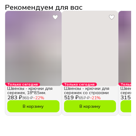
Рекомендуем для вас
Только сегодня
Только сегодня
Только 
Швензы - крючки для
Швензы - крючки для
Швензы
сережек, 18*8,5мм.
сережек со стразами
сережек
283 ₽
519 ₽
315 ₽
361 ₽
−
22
%
657 ₽
−
21
%
В корзину
В корзину