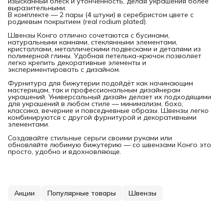
изысканный блеск и утончённость, делая украшения более
выразительными.
В комплекте — 2 пары (4 штуки) в серебристом цвете с
родиевым покрытием (real rodium plated).
Швензы Конго отлично сочетаются с бусинами,
натуральными камнями, стеклянными элементами,
кристаллами, металлическими подвесками и деталями из
полимерной глины. Удобная петелька-крючок позволяет
легко крепить декоративные элементы и
экспериментировать с дизайном.
Фурнитура для бижутерии подойдёт как начинающим
мастерицам, так и профессиональным дизайнерам
украшений. Универсальный дизайн делает их подходящими
для украшений в любом стиле — минимализм, бохо,
классика, вечерние и повседневные образы. Швензы легко
комбинируются с другой фурнитурой и декоративными
элементами.
Создавайте стильные серьги своими руками или
обновляйте любимую бижутерию — со швензами Конго это
просто, удобно и вдохновляюще.
Акции
Популярные товары
Швензы