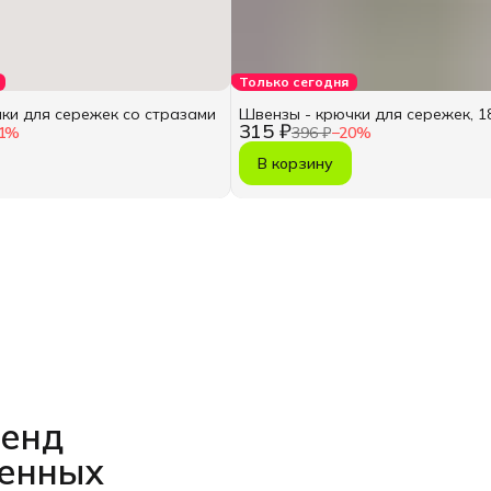
Только сегодня
ки для сережек со стразами
Швензы - крючки для сережек, 18
315 ₽
1
%
396 ₽
−
20
%
В корзину
ренд
венных