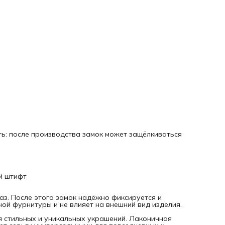
образов.
Размер серёг 20 × 14 мм обеспечивает гармоничное соче
эстетики и комфорта при ношении. В комплекте 2 пары (4
штуки) фурнитуры для бижутерии, что позволяет
экспериментировать с дизайнами и создавать несколько
вариантов серёг.
Швензы изготовлены из высококачественной латуни с
родиевым покрытием, которое придаёт изделиям
благородный блеск и защищает их от потускнения. Благо
этому украшения сохраняют привлекательный внешний в
даже при регулярном использовании.
Продуманная конструкция обеспечивает удобство и
надёжную фиксацию при ношении. Овальные швензы мож
использовать как самостоятельные серьги, а также в
сочетании с подвесками, бусинами, натуральными камням
декоративными элементами, открывая простор для
творчества.
Гипоаллергенный материал делает основу для серёг
подходящей для чувствительной кожи, обеспечивая комф
ь: после производства замок может защёлкиваться
в течение всего дня. Фурнитура соответствует высоким
стандартам качества и подойдёт как для начинающих
мастеров, так и для опытных дизайнеров украшений.
Швензы «Конго», станут отличным решением для создания
украшений на каждый день, особых случаев или в качест
подарка. Создавайте аксессуары, которые подчёркивают
й штифт
индивидуальность и добавляют изящества любому образ
Творите вместе с "Нити Творчества".
аз. После этого замок надёжно фиксируется и
ой фурнитуры и не влияет на внешний вид изделия.
я стильных и уникальных украшений. Лаконичная