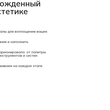
рожденный
стетике
иалы для воплощения ваших
ания и наполнить
гармонировало: от палитры
нструментов и систем
рживаем на каждом этапе