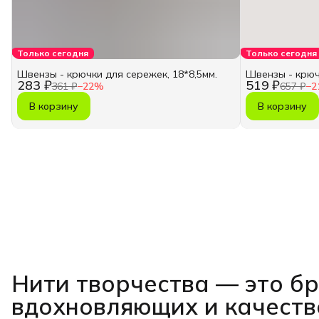
Только сегодня
Только сегодня
Швензы - крючки для сережек, 18*8,5мм.
Швензы - крюч
283 ₽
519 ₽
361 ₽
−
22
%
657 ₽
−
2
В корзину
В корзину
Нити творчества
— это б
вдохновляющих и качест