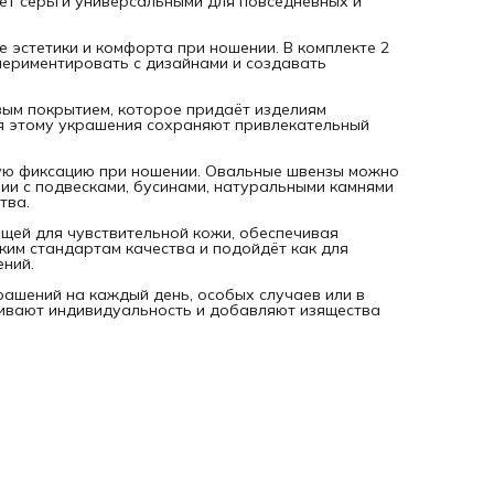
ет серьги универсальными для повседневных и
е эстетики и комфорта при ношении. В комплекте 2
спериментировать с дизайнами и создавать
вым покрытием, которое придаёт изделиям
ря этому украшения сохраняют привлекательный
ую фиксацию при ношении. Овальные швензы можно
нии с подвесками, бусинами, натуральными камнями
тва.
щей для чувствительной кожи, обеспечивая
ким стандартам качества и подойдёт как для
ений.
рашений на каждый день, особых случаев или в
кивают индивидуальность и добавляют изящества