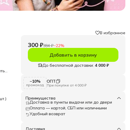
В избранное
300 ₽
384 ₽
−
22
%
Добавить в корзину
До бесплатной доставки:
4 000 ₽
аться
−10%
ОПТ
промокод
При покупке от 4 000 ₽
ющий
Преимущества
шт.)
ин
Доставка в пункты выдачи или до двери
н в
Оплата — картой, СБП или наличными
Удобный возврат
ания
ьги
ых
Доставка