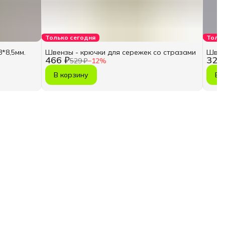
Только сегодня
Тольк
*8,5мм.
Швензы - крючки для сережек со стразами
Швенз
466 ₽
321
529 ₽
−
12
%
В корзину
В 