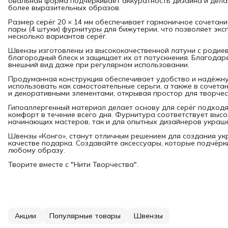
овальная форма подчёркивает аккуратность дизайна и дела
более выразительных образов.
Размер серёг 20 × 14 мм обеспечивает гармоничное сочетани
пары (4 штуки) фурнитуры для бижутерии, что позволяет эк
несколько вариантов серёг.
Швензы изготовлены из высококачественной латуни с родие
благородный блеск и защищает их от потускнения. Благода
внешний вид даже при регулярном использовании.
Продуманная конструкция обеспечивает удобство и надёжн
использовать как самостоятельные серьги, а также в сочета
и декоративными элементами, открывая простор для творчес
Гипоаллергенный материал делает основу для серёг подходя
комфорт в течение всего дня. Фурнитура соответствует высо
начинающих мастеров, так и для опытных дизайнеров украш
Швензы «Конго», станут отличным решением для создания ук
качестве подарка. Создавайте аксессуары, которые подчёр
любому образу.
Творите вместе с "Нити Творчества".
Акции
Популярные товары
Швензы