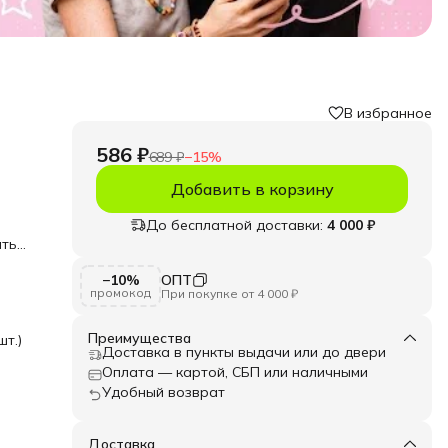
В избранное
586 ₽
689 ₽
−
15
%
Добавить в корзину
До бесплатной доставки:
4 000 ₽
аться
−10%
ОПТ
промокод
При покупке от 4 000 ₽
ющий
Преимущества
шт.)
ин
Доставка в пункты выдачи или до двери
н в
Оплата — картой, СБП или наличными
Удобный возврат
ми
Доставка