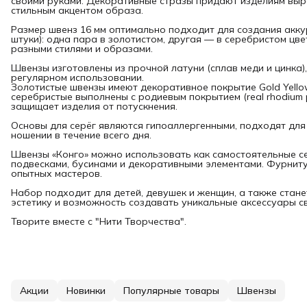
своими руками. Декоративные стразы придают изделиям выр
стильным акцентом образа.
Размер швенз 16 мм оптимально подходит для создания аккур
штуки): одна пара в золотистом, другая — в серебристом цве
разными стилями и образами.
Швензы изготовлены из прочной латуни (сплав меди и цинка
регулярном использовании.
Золотистые швензы имеют декоративное покрытие Gold Yellow
серебристые выполнены с родиевым покрытием (real rhodium 
защищает изделия от потускнения.
Основы для серёг являются гипоаллергенными, подходят для
ношении в течение всего дня.
Швензы «Конго» можно использовать как самостоятельные се
подвесками, бусинами и декоративными элементами. Фурниту
опытных мастеров.
Набор подходит для детей, девушек и женщин, а также станет
эстетику и возможность создавать уникальные аксессуары с
Творите вместе с "Нити Творчества".
Акции
Новинки
Популярные товары
Швензы