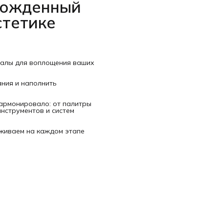
рожденный
стетике
иалы для воплощения ваших
ания и наполнить
гармонировало: от палитры
нструментов и систем
рживаем на каждом этапе