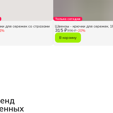
Только сегодня
ки для сережек со стразами
Швензы - крючки для сережек, 18
315 ₽
1
%
396 ₽
−
20
%
В корзину
ренд
венных