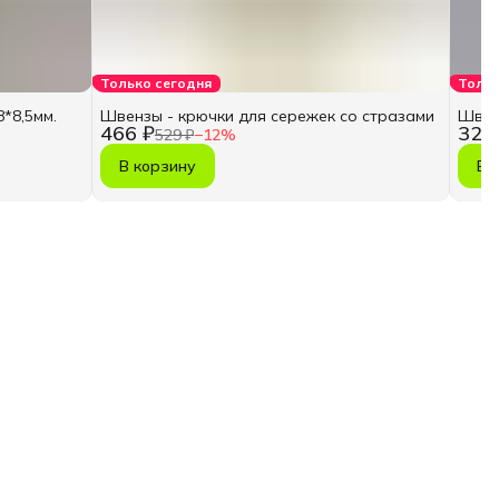
Только сегодня
Тольк
*8,5мм.
Швензы - крючки для сережек со стразами
Швенз
466 ₽
321
529 ₽
−
12
%
В корзину
В 