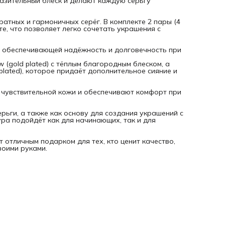
азительный блеск и делают каждую серьгу
атных и гармоничных серёг. В комплекте 2 пары (4
те, что позволяет легко сочетать украшения с
), обеспечивающей надёжность и долговечность при
 (gold plated) с тёплым благородным блеском, а
plated), которое придаёт дополнительное сияние и
 чувствительной кожи и обеспечивают комфорт при
рьги, а также как основу для создания украшений с
ра подойдёт как для начинающих, так и для
 отличным подарком для тех, кто ценит качество,
воими руками.