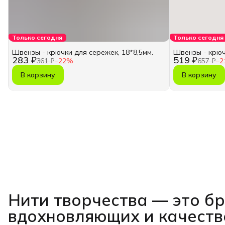
Только сегодня
Только сегодня
Швензы - крючки для сережек, 18*8,5мм.
Швензы - крюч
283 ₽
519 ₽
361 ₽
−
22
%
657 ₽
−
2
В корзину
В корзину
Нити творчества
— это б
вдохновляющих и качест