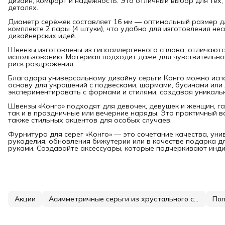
дизайн, комфорт и надёжность. Это отличный выбор для тех, 
деталях.
Диаметр серёжек составляет 16 мм — оптимальный размер дл
комплекте 2 пары (4 штуки), что удобно для изготовления н
дизайнерских идей.
Швензы изготовлены из гипоаллергенного сплава, отличаютс
использованию. Материал подходит даже для чувствительно
риск раздражения.
Благодаря универсальному дизайну серьги Конго можно испо
основу для украшений с подвесками, шармами, бусинами или
экспериментировать с формами и стилями, создавая уникаль
Швензы «Конго» подходят для девочек, девушек и женщин, г
так и в праздничные или вечерние наряды. Это практичный 
также стильных акцентов для особых случаев.
Фурнитура для серёг «Конго» — это сочетание качества, уни
рукоделия, обновления бижутерии или в качестве подарка дл
руками. Создавайте аксессуары, которые подчёркивают инд
Акции
Асимметричные серьги из хрустального стекла
Поп