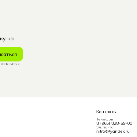
ку на
саться
сональных
Контакты
Телефон
8 (965) 828-69-00
Эл. почта
nititv@yandex.ru