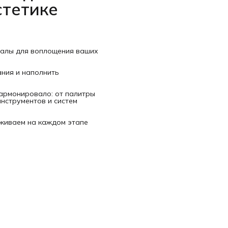
стетике
иалы для воплощения ваших
ания и наполнить
гармонировало: от палитры
нструментов и систем
рживаем на каждом этапе