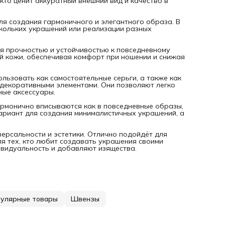
кто ценит аккуратный внешний вид и качество в
я создания гармоничного и элегантного образа. В
ескольких украшений или реализации разных
я прочностью и устойчивостью к повседневному
й кожи, обеспечивая комфорт при ношении и снижая
льзовать как самостоятельные серьги, а также как
 декоративными элементами. Они позволяют легко
ные аксессуары.
армонично вписываются как в повседневные образы,
вариант для создания минималистичных украшений, а
версальности и эстетики. Отлично подойдёт для
я тех, кто любит создавать украшения своими
ивидуальность и добавляют изящества.
улярные товары
Швензы