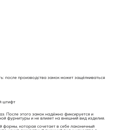
Диаметр серёжек составляет 16 мм — оптимальный разм
для создания гармоничного и элегантного образа. В
комплекте 2 пары (4 штуки), что удобно для изготовления
нескольких украшений или реализации разных дизайнерс
идей.
Швензы изготовлены из гипоаллергенного сплава, отлич
прочностью и устойчивостью к повседневному
использованию. Материал подходит даже для чувствител
кожи, обеспечивая комфорт при ношении и снижая риск
раздражения.
Благодаря универсальному дизайну серьги Конго можно
использовать как самостоятельные серьги, а также как
основу для украшений с подвесками, шармами, бусинами 
декоративными элементами. Они позволяют легко
экспериментировать с формами и стилями, создавая
уникальные аксессуары.
Швензы «Конго» подходят для девочек, девушек и женщин
гармонично вписываются как в повседневные образы, так
праздничные или вечерние наряды. Это практичный вари
ь: после производства замок может защёлкиваться
для создания минималистичных украшений, а также стиль
акцентов для особых случаев.
Фурнитура для серёг «Конго» — это сочетание качества,
универсальности и эстетики. Отлично подойдёт для
рукоделия, обновления бижутерии или в качестве подарк
для тех, кто любит создавать украшения своими руками.
й штифт
Создавайте аксессуары, которые подчёркивают
индивидуальность и добавляют изящества.
аз. После этого замок надёжно фиксируется и
ой фурнитуры и не влияет на внешний вид изделия.
й формы, которая сочетает в себе лаконичный