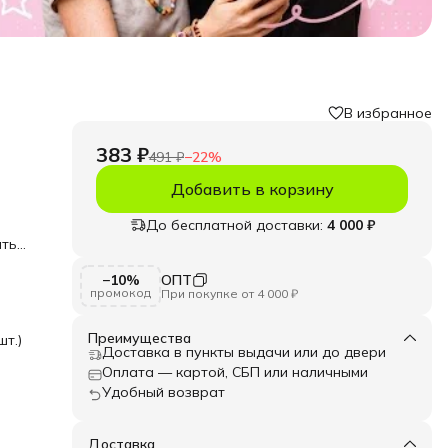
В избранное
383 ₽
491 ₽
−
22
%
Добавить в корзину
До бесплатной доставки:
4 000 ₽
аться
−10%
ОПТ
промокод
При покупке от 4 000 ₽
ющий
Преимущества
шт.)
ин
Доставка в пункты выдачи или до двери
н в
Оплата — картой, СБП или наличными
Удобный возврат
углой
форт
Доставка