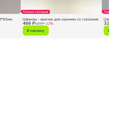
Только сегодня
Тольк
*8,5мм.
Швензы - крючки для сережек со стразами
Швенз
466 ₽
321
529 ₽
−
12
%
В корзину
В 