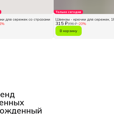
Только сегодня
ки для сережек со стразами
Швензы - крючки для сережек, 18
315 ₽
1
%
396 ₽
−
20
%
В корзину
ренд
венных
рожденный