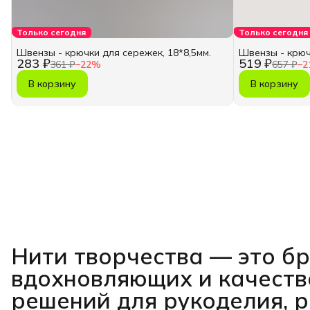
Только сегодня
Только сегодня
Швензы - крючки для сережек, 18*8,5мм.
Швензы - крюч
283 ₽
519 ₽
361 ₽
−
22
%
657 ₽
−
2
В корзину
В корзину
Нити творчества
— это б
вдохновляющих и качест
решений для рукоделия, 