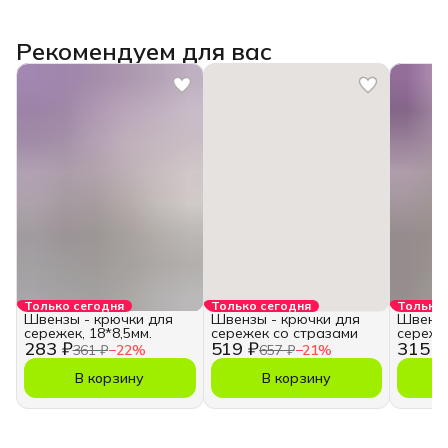
Рекомендуем для вас
Только сегодня
Только сегодня
Только 
Швензы - крючки для
Швензы - крючки для
Швензы
сережек, 18*8,5мм.
сережек со стразами
сережек
283 ₽
519 ₽
315 ₽
361 ₽
−
22
%
657 ₽
−
21
%
В корзину
В корзину