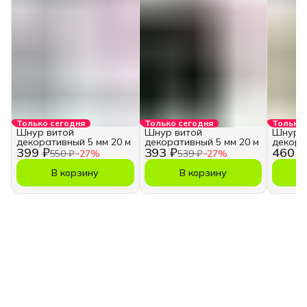
Только сегодня
Только сегодня
Только 
Шнур витой
Шнур витой
Шнур в
декоративный 5 мм 20 м
декоративный 5 мм 20 м
декора
399 ₽
393 ₽
460 ₽
550 ₽
−
27
%
539 ₽
−
27
%
В корзину
В корзину