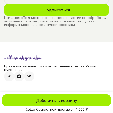
Подписаться
Нажимая «Подписаться», вы даете согласие на обработку
указанных персональных данных в целях получения
информационной и рекламной рассылки
Бренд вдохновляющих и качественных решений для
рукоделия
Контакты
Телефон
Добавить в корзину
8 (965) 828-69-00
© niti_live
Оплата
Доставка
Правила возврата
Реквизиты
Оферт
Эл. почта
nititv@yandex.ru
До бесплатной доставки:
4 000 ₽