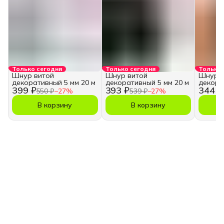
Только сегодня
Только сегодня
Только 
Шнур витой
Шнур витой
Шнур в
декоративный 5 мм 20 м
декоративный 5 мм 20 м
декора
399 ₽
393 ₽
344 ₽
550 ₽
−
27
%
539 ₽
−
27
%
В корзину
В корзину