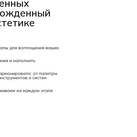
венных
рожденный
стетике
иалы для воплощения ваших
ания и наполнить
гармонировало: от палитры
нструментов и систем
рживаем на каждом этапе