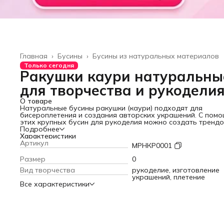
Главная
›
Бусины
›
Бусины из натуральных материалов
Только сегодня
Ракушки каури натуральны
для творчества и рукодели
О товаре
Натуральные бусины ракушки (каури) подходят для
бисероплетения и создания авторских украшений. С пом
этих крупных бусин для рукоделия можно создать тренд
летнюю бижутерию: браслет на ногу или руку с ракушками
Подробнее
чокер на шею, а также серьги и брелоки с ракушками. Ра
Характеристики
каури отлично смотрятся в качестве подвески или ожере
Артикул
МРНКР0001
на шею в комбинации с вощеным шнуром. Бусины морские
ракушки часто используются для создания поделок в шко
Размер
0
детский сад. В наборе от 25 до 35 шт (фасуются по весу) -
Вид творчества
рукоделие, изготовление
достаточное количество для воплощения идей как взросл
украшений, плетение
так и детей. Натуральные ракушки подходят для украшен
Все характеристики
пляжных аксессуаров - купальников, шляп, сумок. Создав
ваши уникальные украшения вместе с "Нити творчества"!