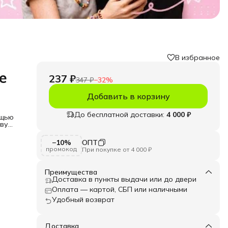
В избранное
е
237 ₽
347 ₽
−
32
%
я
Добавить в корзину
До бесплатной доставки:
4 000 ₽
ощью
овую
,
кушки
−10%
ОПТ
лья
промокод
При покупке от 4 000 ₽
лу и
Преимущества
ых,
Доставка в пункты выдачи или до двери
ия
айте
Оплата — картой, СБП или наличными
Удобный возврат
Доставка