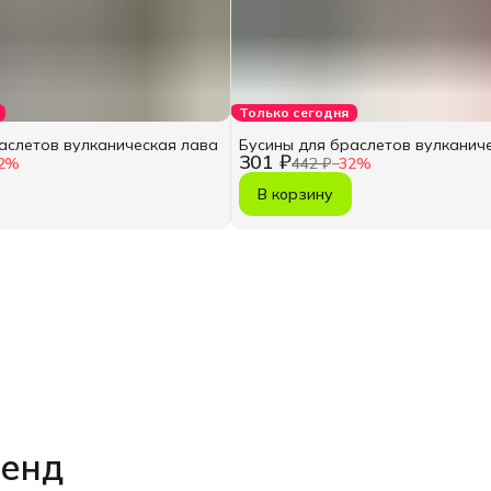
Только сегодня
аслетов вулканическая лава
Бусины для браслетов вулканич
301 ₽
2
%
442 ₽
−
32
%
В корзину
ренд