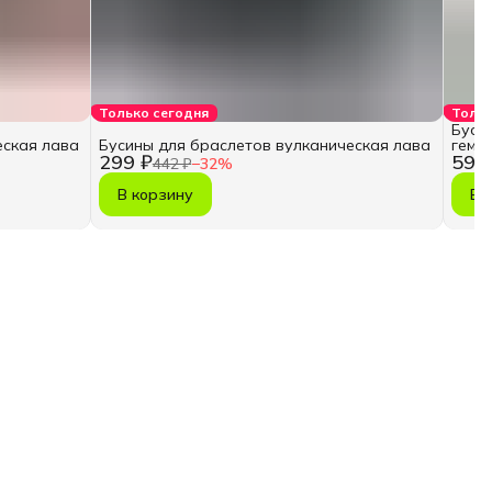
Только сегодня
Тольк
Буси
еская лава
Бусины для браслетов вулканическая лава
гема
299 ₽
593
442 ₽
−
32
%
В корзину
В 