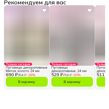
Рекомендуем для вас
Только сегодня
Только сегодня
Только 
Пуговицы декоративные
Пуговицы
Пугови
Мятое золото 24 мм
декоративные, 24 мм
декора
690 ₽
529 ₽
511 ₽
954 ₽
−
28
%
756 ₽
−
30
%
В корзину
В корзину