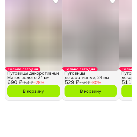
Только сегодня
Только сегодня
Только 
Пуговицы декоративные
Пуговицы
Пугови
Мятое золото 24 мм
декоративные, 24 мм
декора
690 ₽
529 ₽
511 ₽
954 ₽
−
28
%
756 ₽
−
30
%
В корзину
В корзину