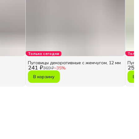
Только сегодня
Тольк
Пуговицы декоративные с жемчугом, 12 мм
Пуго
241 ₽
251
369 ₽
−
35
%
В корзину
В 