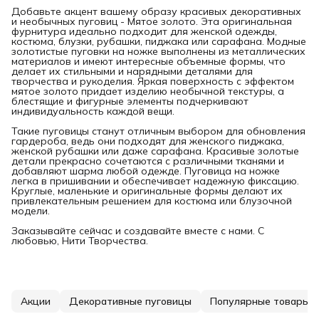
Добавьте акцент вашему образу красивых декоративных
и необычных пуговиц - Мятое золото. Эта оригинальная
фурнитура идеально подходит для женской одежды,
костюма, блузки, рубашки, пиджака или сарафана. Модные
золотистые пуговки на ножке выполнены из металлических
материалов и имеют интересные объемные формы, что
делает их стильными и нарядными деталями для
творчества и рукоделия. Яркая поверхность с эффектом
мятое золото придает изделию необычной текстуры, а
блестящие и фигурные элементы подчеркивают
индивидуальность каждой вещи.
Такие пуговицы станут отличным выбором для обновления
гардероба, ведь они подходят для женского пиджака,
женской рубашки или даже сарафана. Красивые золотые
детали прекрасно сочетаются с различными тканями и
добавляют шарма любой одежде. Пуговица на ножке
легка в пришивании и обеспечивает надежную фиксацию.
Круглые, маленькие и оригинальные формы делают их
привлекательным решением для костюма или блузочной
модели.
Заказывайте сейчас и создавайте вместе с нами. С
любовью, Нити Творчества.
Акции
Декоративные пуговицы
Популярные товары