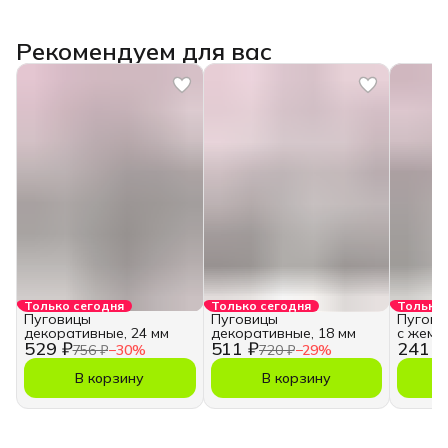
Рекомендуем для вас
Только сегодня
Только сегодня
Только 
Пуговицы
Пуговицы
Пугови
декоративные, 24 мм
декоративные, 18 мм
с жемч
529 ₽
511 ₽
241 ₽
756 ₽
−
30
%
720 ₽
−
29
%
В корзину
В корзину