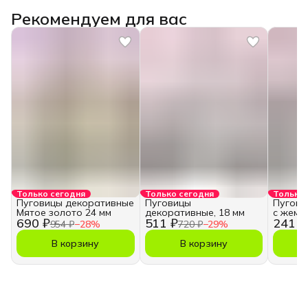
Рекомендуем для вас
Только сегодня
Только сегодня
Только 
Пуговицы декоративные
Пуговицы
Пугови
Мятое золото 24 мм
декоративные, 18 мм
с жемч
690 ₽
511 ₽
241 ₽
954 ₽
−
28
%
720 ₽
−
29
%
В корзину
В корзину