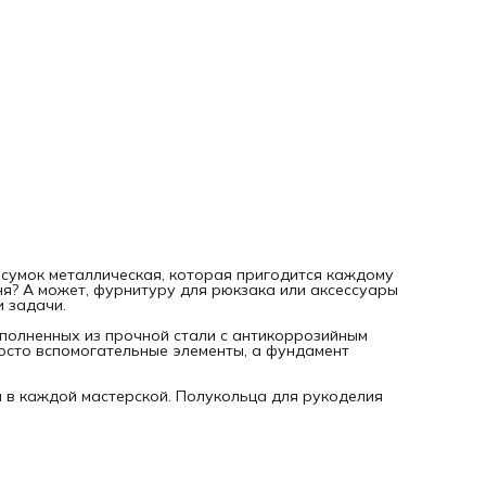
— ремней и поясов
— поводков и ошейников
— подсумков и рюкзаков
— вязаных сумок
Почему это качественная фурнитура для сумки.
Антикоррозийное покрытие защищает от влаги и времени.
Прочная сталь выдерживает большие нагрузки, оставаяс
легкой и элегантной. Это фурнитура для сумок металличе
которая прослужит долго.
Для кого. Подходит как для профессионалов, так и для
любителей рукоделия. Используйте как полукольцо для р
фурнитуру для рюкзака или аксессуары для сумок фурнит
Швейная фурнитура от «Нити Творчества» — это качество
проверенное временем.
Пусть каждый ваш проект обретет крепкость и красоту с
помощью особого штриха мастерства и вдохновения — «
Творчества».
 сумок металлическая, которая пригодится каждому
я? А может, фурнитуру для рюкзака или аксессуары
и задачи.
ыполненных из прочной стали с антикоррозийным
осто вспомогательные элементы, а фундамент
я в каждой мастерской. Полукольца для рукоделия