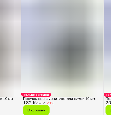
Только сегодня
Тольк
 10 мм.
Полукольца фурнитура для сумок 10 мм.
Полу
182 ₽
201
257 ₽
−
29
%
В корзину
В 