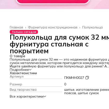
Главная
›
Фурнитура конструкционная
›
Полукольца
Только сегодня
Полукольца для сумок 32 мм
фурнитура стальная с
покрытием
О товаре
Полукольца для сумок 32 мм — это надежная фурнитура 
сумок металлическая, которая пригодится каждому масте
Ищете швейную фурнитуру или полукольцо для ремня? А
может, фурнитуру для рюкзака или аксессуары для сумок
Подробнее
фурнитура? Набор из 10 полуколец закроет все эти задач
Характеристики
Набор из 10 шт высококачественных полуколец для сумки
Артикул
ПКМНН0027
выполненных из прочной стали с антикоррозийным покры
Эта металлическая фурнитура для сумок — не просто
Размер
0
вспомогательные элементы, а фундамент ваших творческ
Вид творчества
шитье, изготовление ремн
проектов.
поясов, шитье сумок
Где применять. Универсальная фурнитура для сумок найд
Все характеристики
в каждой мастерской. Полукольца для рукоделия идеаль
подходят для изготовления и ремонта:
— женских и мужских сумок
— детских рюкзаков