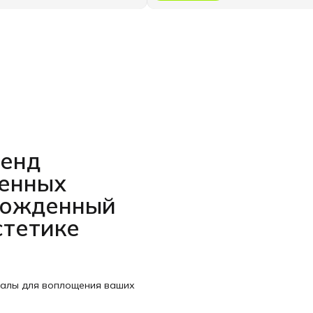
ренд
венных
рожденный
стетике
иалы для воплощения ваших