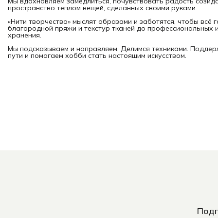
Мы вдохновляем замедлиться, почувствовать радость созид
пространство теплом вещей, сделанных своими руками.
«Нити творчества» мыслят образами и заботятся, чтобы всё 
благородной пряжи и текстур тканей до профессиональных и
хранения.
Мы подсказываем и направляем. Делимся техниками. Подде
пути и помогаем хобби стать настоящим искусством.
Подп