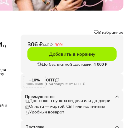
В избранное
.,
306 ₽
440 ₽
−
30
%
Добавить в корзину
До бесплатной доставки:
4 000 ₽
для
ру.
−10%
ОПТ
промокод
При покупке от 4 000 ₽
и.
,
тием.
Преимущества
Доставка в пункты выдачи или до двери
их
ей и
Оплата — картой, СБП или наличными
ется
Удобный возврат
но
Доставка