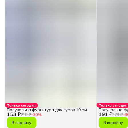
Только сегодня
Только сегодня
Полукольца фурнитура для сумок 10 мм.
Полукольца фу
153 ₽
191 ₽
219 ₽
−
30
%
273 ₽
−
3
В корзину
В корзину