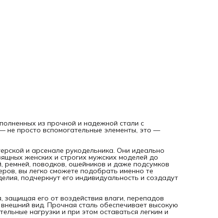
защищая его от воздействия влаги, перепадов температу
времени, тем самым продлевая срок службы и внешний ви
Прочная сталь обеспечивает высокую износостойкость и
надежность, позволяя выдерживать значительные нагруз
при этом оставаться легким и элегантным дополнением.
Пусть каждый ваш проект обретет крепкость и красоту с
помощью особого штриха мастерства и вдохновения — «
Творчества».
ыполненных из прочной и надежной стали с
— не просто вспомогательные элементы, это —
ерской и арсенале рукодельника. Они идеально
зящных женских и строгих мужских моделей до
, ремней, поводков, ошейников и даже подсумков
еров, вы легко сможете подобрать именно те
делия, подчеркнут его индивидуальность и создадут
, защищая его от воздействия влаги, перепадов
 внешний вид. Прочная сталь обеспечивает высокую
ельные нагрузки и при этом оставаться легким и