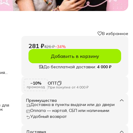
В избранное
281 ₽
426 ₽
−
34
%
Добавить в корзину
,
До бесплатной доставки:
4 000 ₽
лия
т
−10%
ОПТ
промокод
При покупке от 4 000 ₽
ходят
 а
Преимущества
ов,
Доставка в пункты выдачи или до двери
в для
кому
ок
Оплата — картой, СБП или наличными
Удобный возврат
ормы
лия,
Доставка