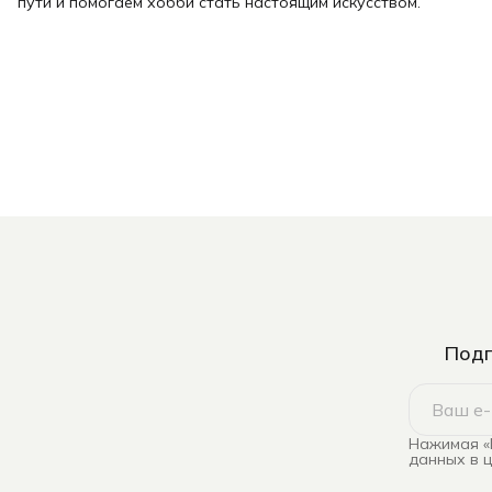
пути и помогаем хобби стать настоящим искусством.
Подп
Нажимая «
данных в 