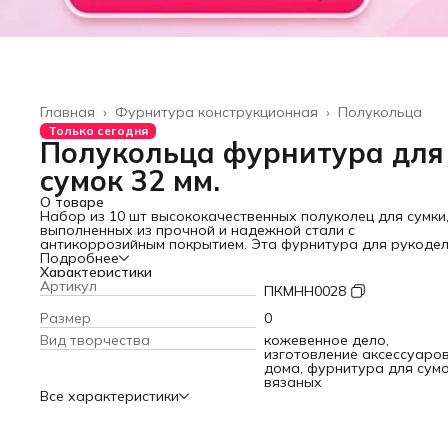
Главная
›
Фурнитура конструкционная
›
Полукольца
Только сегодня
Полукольца фурнитура для
сумок 32 мм.
О товаре
Набор из 10 шт высококачественных полуколец для сумки
выполненных из прочной и надежной стали с
антикоррозийным покрытием. Эта фурнитура для рукоде
— не просто вспомогательные элементы, это — фундамен
Подробнее
ваших творческих проектов.
Характеристики
Универсальная фурнитура для сумок найдется в каждой
Артикул
ПКМНН0028
мастерской и арсенале рукодельника. Они идеально под
для изготовления и ремонта различных сумок: от изящных
Размер
0
женских и строгих мужских моделей до детских рюкзаков,
Вид творчества
кожевенное дело,
также для создания бусинных украшений, ремней, поводк
изготовление аксессуаро
ошейников и даже подсумков для собак. Благодаря широ
дома, фурнитура для сум
ассортименту цветов и размеров, вы легко сможете
вязаных
подобрать именно те полукольца, которые идеально
Все характеристики
впишутся в дизайн вашего изделия, подчеркнут его
индивидуальность и создадут гармоничное сочетание ф
и функции.
Антикоррозийное покрытие заботится о сохранности изде