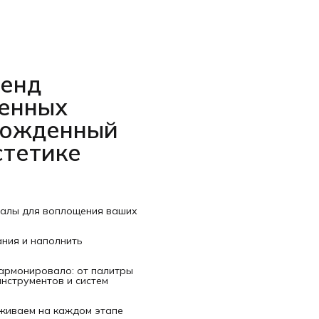
ренд
венных
рожденный
стетике
иалы для воплощения ваших
ания и наполнить
гармонировало: от палитры
нструментов и систем
рживаем на каждом этапе