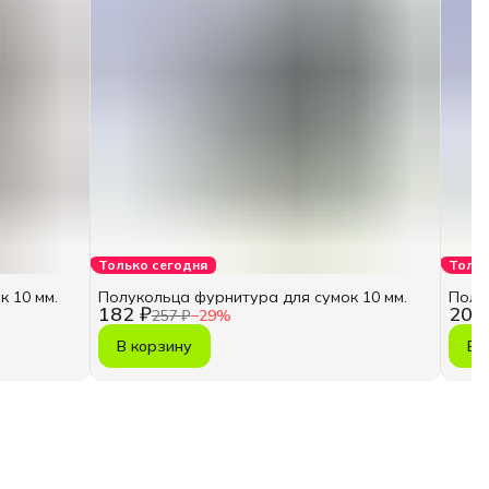
Только сегодня
Тольк
 10 мм.
Полукольца фурнитура для сумок 10 мм.
Полу
182 ₽
201
257 ₽
−
29
%
В корзину
В 