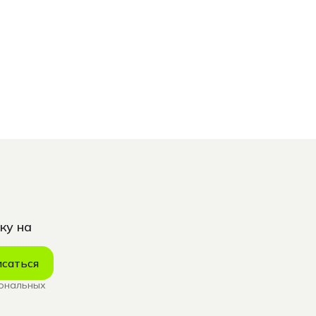
ку на
саться
сональных