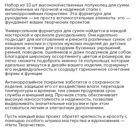
Набор из 10 шт высококачественных полуколец для сумки,
выполненных из прочной и надежной стали с
антикоррозийным покрытием. Эта фурнитура для
рукоделия — не просто вспомогательные элементы, это —
фундамент ваших творческих проектов.
Универсальная фурнитура для сумок найдется в каждой
мастерской и арсенале рукодельника. Они идеально
подходят для изготовления и ремонта различных сумок: от
изящных женских и строгих мужских моделей до детских
рюкзаков, а также для создания бусинных украшений,
ремней, поводков, ошейников и даже подсумков для собак.
Благодаря широкому ассортименту цветов и размеров, вы
легко сможете подобрать именно те полукольца, которые
идеально впишутся в дизайн вашего изделия, подчеркнут
его индивидуальность и создадут гармоничное сочетание
формы и функции.
Антикоррозийное покрытие заботится о сохранности
изделия, защищая его от воздействия влаги, перепадов
температуры и времени, тем самым продлевая срок
службы и внешний вид. Прочная сталь обеспечивает
высокую износостойкость и надежность, позволяя
выдерживать значительные нагрузки и при этом
оставаться легким и элегантным дополнением.
Пусть каждый ваш проект обретет крепкость и красоту с
помощью особого штриха мастерства и вдохновения —
«Нити Творчества».