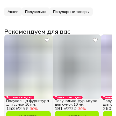
Акции
Полукольца
Популярные товары
Рекомендуем для вас
Только сегодня
Только сегодня
Только 
Полукольца фурнитура
Полукольца фурнитура
Полуко
для сумок 10 мм.
для сумок 10 мм.
для сум
153 ₽
191 ₽
260 ₽
219 ₽
−
30
%
273 ₽
−
30
%
В корзину
В корзину