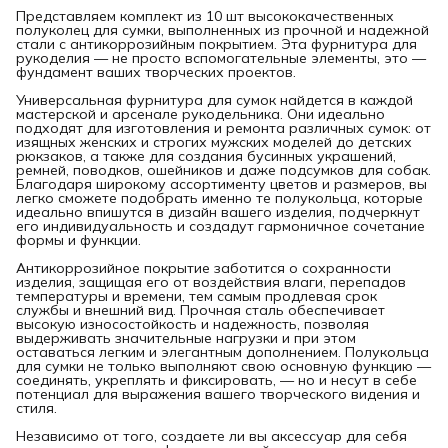
Представляем комплект из 10 шт высококачественных
полуколец для сумки, выполненных из прочной и надежной
стали с антикоррозийным покрытием. Эта фурнитура для
рукоделия — не просто вспомогательные элементы, это —
фундамент ваших творческих проектов.
Универсальная фурнитура для сумок найдется в каждой
мастерской и арсенале рукодельника. Они идеально
подходят для изготовления и ремонта различных сумок: от
изящных женских и строгих мужских моделей до детских
рюкзаков, а также для создания бусинных украшений,
ремней, поводков, ошейников и даже подсумков для собак.
Благодаря широкому ассортименту цветов и размеров, вы
легко сможете подобрать именно те полукольца, которые
идеально впишутся в дизайн вашего изделия, подчеркнут
его индивидуальность и создадут гармоничное сочетание
формы и функции.
Антикоррозийное покрытие заботится о сохранности
изделия, защищая его от воздействия влаги, перепадов
температуры и времени, тем самым продлевая срок
службы и внешний вид. Прочная сталь обеспечивает
высокую износостойкость и надежность, позволяя
выдерживать значительные нагрузки и при этом
оставаться легким и элегантным дополнением. Полукольца
для сумки не только выполняют свою основную функцию —
соединять, укреплять и фиксировать, — но и несут в себе
потенциал для выражения вашего творческого видения и
стиля.
Независимо от того, создаете ли вы аксессуар для себя