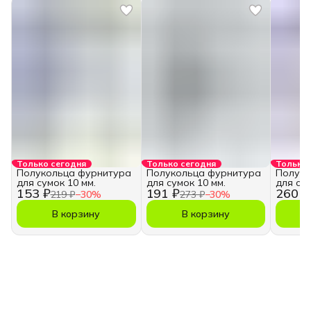
Только сегодня
Только сегодня
Только 
Полукольца фурнитура
Полукольца фурнитура
Полуко
для сумок 10 мм.
для сумок 10 мм.
для сум
153 ₽
191 ₽
260 ₽
219 ₽
−
30
%
273 ₽
−
30
%
В корзину
В корзину