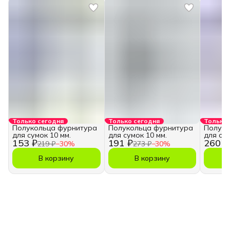
Только сегодня
Только сегодня
Только 
Полукольца фурнитура
Полукольца фурнитура
Полуко
для сумок 10 мм.
для сумок 10 мм.
для сум
153 ₽
191 ₽
260 ₽
219 ₽
−
30
%
273 ₽
−
30
%
В корзину
В корзину