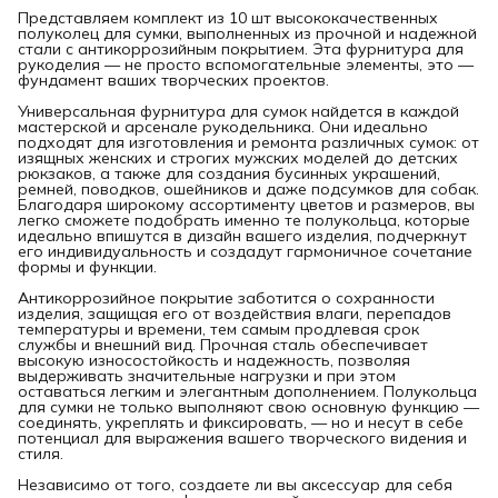
Представляем комплект из 10 шт высококачественных
полуколец для сумки, выполненных из прочной и надежной
стали с антикоррозийным покрытием. Эта фурнитура для
рукоделия — не просто вспомогательные элементы, это —
фундамент ваших творческих проектов.
Универсальная фурнитура для сумок найдется в каждой
мастерской и арсенале рукодельника. Они идеально
подходят для изготовления и ремонта различных сумок: от
изящных женских и строгих мужских моделей до детских
рюкзаков, а также для создания бусинных украшений,
ремней, поводков, ошейников и даже подсумков для собак.
Благодаря широкому ассортименту цветов и размеров, вы
легко сможете подобрать именно те полукольца, которые
идеально впишутся в дизайн вашего изделия, подчеркнут
его индивидуальность и создадут гармоничное сочетание
формы и функции.
Антикоррозийное покрытие заботится о сохранности
изделия, защищая его от воздействия влаги, перепадов
температуры и времени, тем самым продлевая срок
службы и внешний вид. Прочная сталь обеспечивает
высокую износостойкость и надежность, позволяя
выдерживать значительные нагрузки и при этом
оставаться легким и элегантным дополнением. Полукольца
для сумки не только выполняют свою основную функцию —
соединять, укреплять и фиксировать, — но и несут в себе
потенциал для выражения вашего творческого видения и
стиля.
Независимо от того, создаете ли вы аксессуар для себя