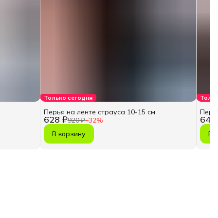
Только сегодня
Тольк
Перья на ленте страуса 10-15 см
Перья
628 ₽
646
920 ₽
−
32
%
В корзину
В 