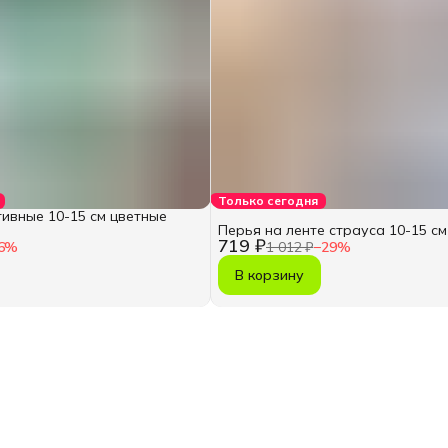
Только сегодня
ивные 10-15 см цветные
Перья на ленте страуса 10-15 см
719 ₽
6
%
1 012 ₽
−
29
%
В корзину