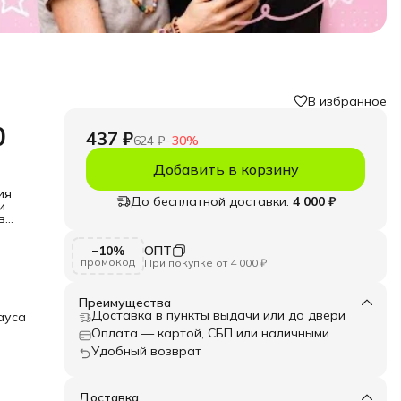
В избранное
0
437 ₽
624 ₽
−
30
%
Добавить в корзину
ия
До бесплатной доставки:
4 000 ₽
и
в
а и
−10%
ОПТ
промокод
При покупке от 4 000 ₽
к
Преимущества
Доставка в пункты выдачи или до двери
ауса
могут
Оплата — картой, СБП или наличными
Удобный возврат
для
но
Доставка