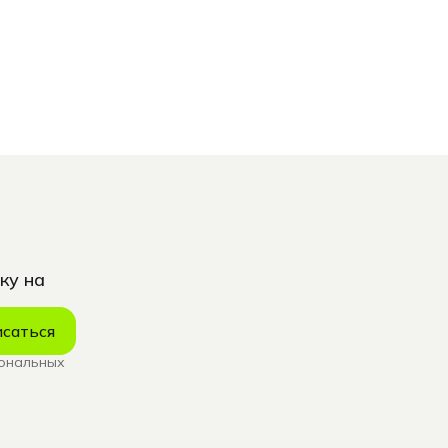
ку на
саться
сональных