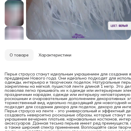
О товаре
Характеристики
Перья страуса станут идеальным украшением для создания 
преддверии Нового года. Они идеально подходят для исполь
одежды, интерьера и творческих поделок. Натуральные перья
закреплены на мягкой, пушистой ленте длиной 1 метр. Это д
позволяя легко пришивать их к одежде или интерьерным эле
праздничным нарядам, одежде или интерьеру неповторимую 
роскошным и очаровательным дополнением декоративных эле
торжественный вид, идеально подходящий для новогодней но
подходят для создания декора для поделок, декора для ин
Перья страуса на ленте - это универсальный и эффектный д
создавать невероятно роскошные образы, которые станут хи
украшения вечерних платьев, карнавальных костюмов, инте
аксессуаров. Данная тесьма перьев имеет ряд преимуществ, 
а также широкий спектр применения. Воплощайте свои творче