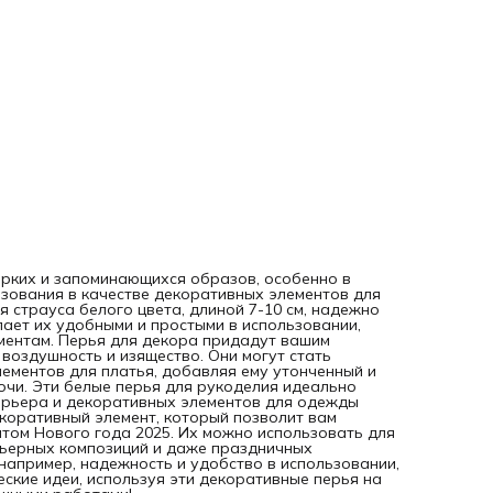
страуса на ленте - это универсальный и эффектный
декоративный элемент, который позволит вам создавать
невероятно роскошные образы, которые станут хитом Но
года 2025. Их можно использовать для украшения вечерн
платьев, карнавальных костюмов, интерьерных композици
даже праздничных аксессуаров. Данная тесьма перьев и
ряд преимуществ, например, надежность и удобство в
использовании, а также широкий спектр применения.
Воплощайте свои творческие идеи, используя эти
декоративные перья на ленте, и удивляйте окружающих
своими уникальными и роскошными работами!
ярких и запоминающихся образов, особенно в
зования в качестве декоративных элементов для
 страуса белого цвета, длиной 7-10 см, надежно
елает их удобными и простыми в использовании,
ментам. Перья для декора придадут вашим
воздушность и изящество. Они могут стать
ментов для платья, добавляя ему утонченный и
чи. Эти белые перья для рукоделия идеально
терьера и декоративных элементов для одежды
екоративный элемент, который позволит вам
том Нового года 2025. Их можно использовать для
рьерных композиций и даже праздничных
например, надежность и удобство в использовании,
ские идеи, используя эти декоративные перья на