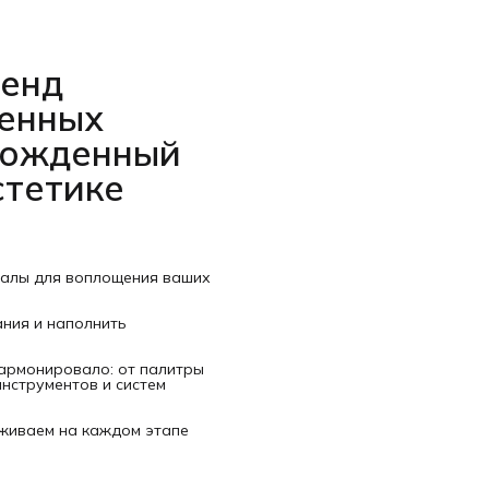
ренд
венных
рожденный
стетике
иалы для воплощения ваших
ания и наполнить
гармонировало: от палитры
нструментов и систем
рживаем на каждом этапе