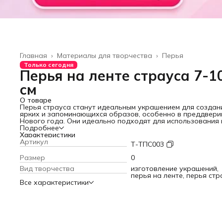
Главная
›
Материалы для творчества
›
Перья
Только сегодня
Перья на ленте страуса 7-1
см
О товаре
Перья страуса станут идеальным украшением для создан
ярких и запоминающихся образов, особенно в преддвери
Нового года. Они идеально подходят для использования 
качестве декоративных элементов для одежды, интерьер
Подробнее
творческих поделок. Натуральные перья страуса белого
Характеристики
цвета, длиной 7-10 см, надежно закреплены на мягкой,
Артикул
Т-ТПС003
пушистой ленте длиной 1 метр. Это делает их удобными и
простыми в использовании, позволяя легко пришивать их 
Размер
0
одежде или интерьерным элементам. Перья для декора
Вид творчества
изготовление украшений,
придадут вашим праздничным нарядам, одежде или
перья на ленте, перья стр
интерьеру неповторимую воздушность и изящество. Они 
Все характеристики
стать роскошным и очаровательным дополнением
декоративных элементов для платья, добавляя ему
утонченный и торжественный вид, идеально подходящий 
новогодней ночи. Эти белые перья для рукоделия идеаль
подходят для создания декора для поделок, декора для
интерьера и декоративных элементов для одежды Перья