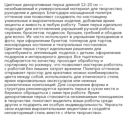
Цветные декоративные перья длиной 12–20 см —
незабываемый и универсальный материал для творчества,
рукоделия и декора. Благодаря насыщенной палитре
оттенков они позволяют создавать по-настоящему
уникальные и выразительные изделия, добавляя яркие
акценты и живость в любую работу. Такие перья идеально
подходят для изготовления украшений ручной работы:
серёжек, браслетов, подвесок, брошек, гребней и ободков
для волос. Их часто используют в украшении праздников и
фото, при оформлении букетов, топперов для тортов,
маскарадных костюмов и театральных постановок.
Цветные перья станут идеальным решением для
скрапбукинга, аппликаций, поделок с детьми, оформления
подарков и интерьерного декора. Все тщательно
подбирается по качеству, проходит обработку и
сортировку по размеру, что позволяет мастерам работать
с работой без лишних затрат времени. Палитра оттенков
открывает простор для креатива: можно комбинировать
цвета между собой, использовать для этнического стиля,
ярких карнавальных аксессуаров или нежных
романтичных композиций. Для сохранения формы и
структуры рекомендуется хранить перья в сухом месте и
бережно обращаться с ними при работе. Яркие
декоративные перья становятся незаменимым помощником
в творчестве, помогают выделить ваши работы среди
других и подарить им особую индивидуальность. Украсьте
свои изделия выразительными акцентами и создайте
неповторимый стиль вместе с «Нити творчества».