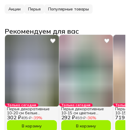
Акции
Перья
Популярные товары
Рекомендуем для вас
Только сегодня
Только сегодня
Только 
Перья декоративные
Перья декоративные
Перья 
10-20 см белые
10-15 см цветные
10-15 с
302 ₽
292 ₽
719 ₽
натуральные
натуральные
495 ₽
−
39
%
459 ₽
−
36
%
В корзину
В корзину