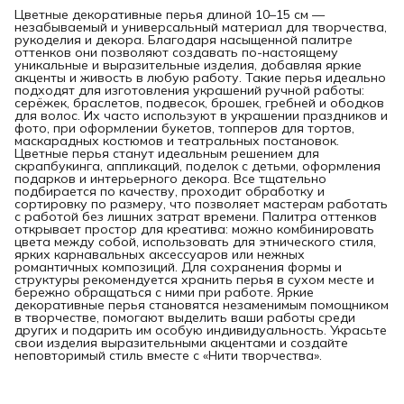
Цветные декоративные перья длиной 10–15 см —
незабываемый и универсальный материал для творчества,
рукоделия и декора. Благодаря насыщенной палитре
оттенков они позволяют создавать по-настоящему
уникальные и выразительные изделия, добавляя яркие
акценты и живость в любую работу. Такие перья идеально
подходят для изготовления украшений ручной работы:
серёжек, браслетов, подвесок, брошек, гребней и ободков
для волос. Их часто используют в украшении праздников и
фото, при оформлении букетов, топперов для тортов,
маскарадных костюмов и театральных постановок.
Цветные перья станут идеальным решением для
скрапбукинга, аппликаций, поделок с детьми, оформления
подарков и интерьерного декора. Все тщательно
подбирается по качеству, проходит обработку и
сортировку по размеру, что позволяет мастерам работать
с работой без лишних затрат времени. Палитра оттенков
открывает простор для креатива: можно комбинировать
цвета между собой, использовать для этнического стиля,
ярких карнавальных аксессуаров или нежных
романтичных композиций. Для сохранения формы и
структуры рекомендуется хранить перья в сухом месте и
бережно обращаться с ними при работе. Яркие
декоративные перья становятся незаменимым помощником
в творчестве, помогают выделить ваши работы среди
других и подарить им особую индивидуальность. Украсьте
свои изделия выразительными акцентами и создайте
неповторимый стиль вместе с «Нити творчества».