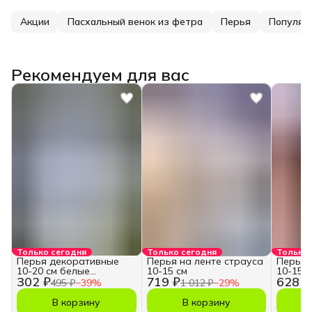
Акции
Пасхальный венок из фетра
Перья
Популяр
Рекомендуем для вас
Только сегодня
Только сегодня
Только 
Перья декоративные
Перья на ленте страуса
Перья 
10-20 см белые
10-15 см
10-15 с
302 ₽
719 ₽
628 ₽
натуральные
495 ₽
−
39
%
1 012 ₽
−
29
%
В корзину
В корзину