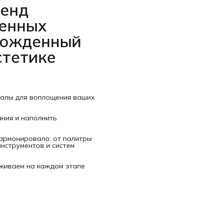
ренд
венных
рожденный
стетике
иалы для воплощения ваших
ания и наполнить
гармонировало: от палитры
нструментов и систем
рживаем на каждом этапе