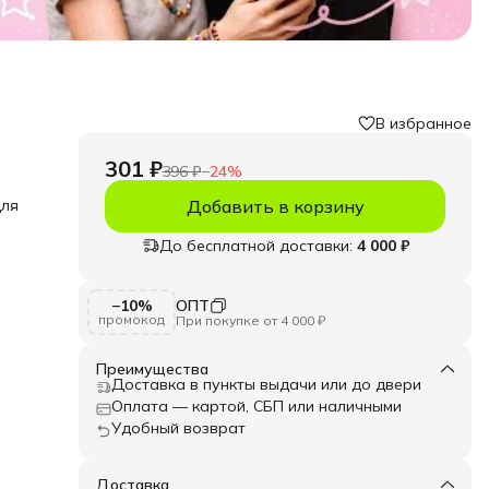
В избранное
301 ₽
396 ₽
−
24
%
для
Добавить в корзину
До бесплатной доставки:
4 000 ₽
ей.
−10%
ОПТ
кой
промокод
При покупке от 4 000 ₽
о
нтами
Преимущества
Доставка в пункты выдачи или до двери
Оплата — картой, СБП или наличными
ный
Удобный возврат
т с
то
й
й
Доставка