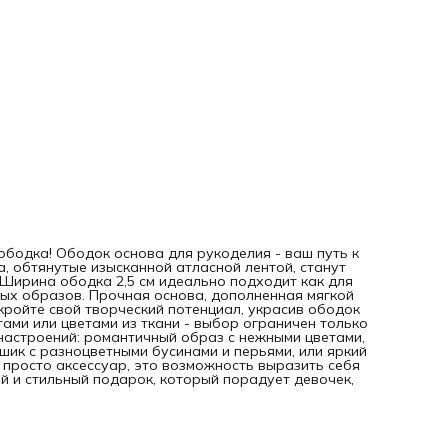
подарок, который порадует девочек, девушек и женщин
любого возраста.
ободка! Ободок основа для рукоделия - ваш путь к
, обтянутые изысканной атласной лентой, станут
Ширина ободка 2,5 см идеально подходит как для
ных образов. Прочная основа, дополненная мягкой
кройте свой творческий потенциал, украсив ободок
тами или цветами из ткани - выбор ограничен только
настроений: романтичный образ с нежными цветами,
шик с разноцветными бусинами и перьями, или яркий
е просто аксессуар, это возможность выразить себя
й и стильный подарок, который порадует девочек,