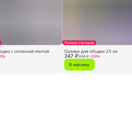
Только сегодня
одка с атласной лентой
Основа для ободка 2,5 см
247 ₽
9
%
334 ₽
−
26
%
В корзину