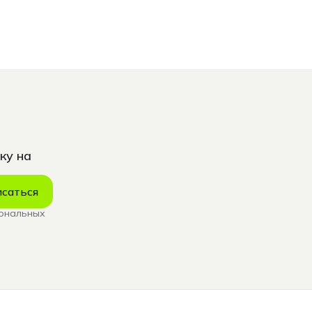
ку на
саться
сональных