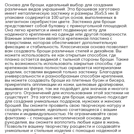
Основа для броши, идеальный выбор для создания
различных видов украшений. Эта брошевая заготовка
имеет металлическую застежку и размеры 35х5,5 мм. В
упаковке содержится 100 штук основ, выполненных в
элегантном серебристом цвете. Застежка для броши
представляет собой булавку с прямоугольной площадкой.
Она легко крепится и имеет подвижную иглу для
надежного крепления на одежде или другой поверхности.
Важным элементом является крепежная пластина с
отверстиями, которая обеспечивает дополнительную
фиксацию и стабильность. Классическая основа позволяет
вам создавать броши различных стилей и дизайнов. Вы
можете использовать ее как открытым способом, где
планка остается видимой с тыльной стороны броши. Также
есть возможность использовать закрытые способы, где
крепежная планка полностью скрывается материалами
изделия, оставляя видимой только застежку. Благодаря
универсальности и разнообразным способам крепления,
вы можете создавать броши из плетеных бусин и бисера,
прикреплять аппликации из кожи, шелковые драпировки,
вышивки на фетре, так же подойдет для значков и многого
другого. Ограничений для использования этой застежки не
существует. Эта заготовка для броши, идеально подходит
для создания уникальных подарков, мужских и женских
брошей. Вы сможете проявить свою творческую натуру и
создать украшение, идеально сочетающееся с вашим
стилем и индивидуальностью. Не ограничивайте свою
фантазию - с помощью металлической основы для
рукоделия, вы сможете воплотить любые идеи в жизнь.
Позвольте вашему творчеству расцвести и создавайте
уникальные и стильные изделия с помощью надежной и