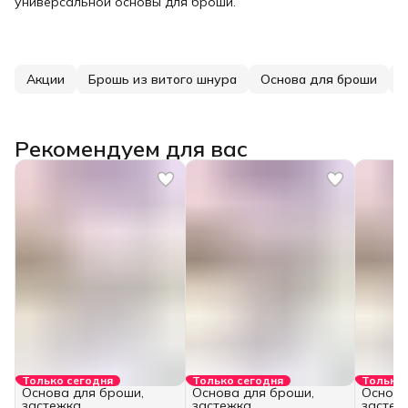
универсальной основы для броши.
Акции
Брошь из витого шнура
Основа для броши
Рекомендуем для вас
Только сегодня
Только сегодня
Только 
Основа для броши,
Основа для броши,
Основа
застежка
застежка
застеж