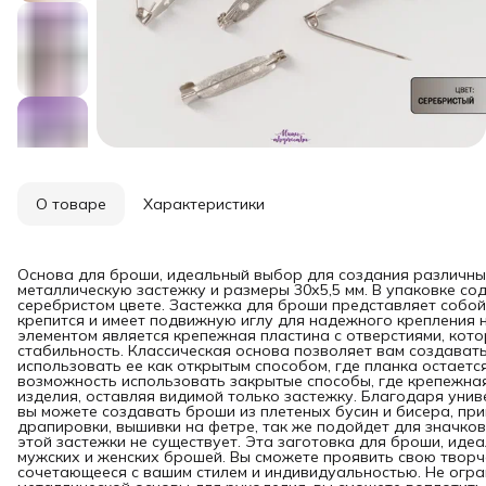
О товаре
Характеристики
Основа для броши, идеальный выбор для создания различны
металлическую застежку и размеры 30х5,5 мм. В упаковке со
серебристом цвете. Застежка для броши представляет собой
крепится и имеет подвижную иглу для надежного крепления 
элементом является крепежная пластина с отверстиями, кот
стабильность. Классическая основа позволяет вам создават
использовать ее как открытым способом, где планка остаетс
возможность использовать закрытые способы, где крепежна
изделия, оставляя видимой только застежку. Благодаря уни
вы можете создавать броши из плетеных бусин и бисера, пр
драпировки, вышивки на фетре, так же подойдет для значков
этой застежки не существует. Эта заготовка для броши, иде
мужских и женских брошей. Вы сможете проявить свою творч
сочетающееся с вашим стилем и индивидуальностью. Не огр