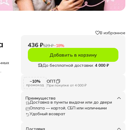
В избранное
а
436 ₽
529 ₽
−
18
%
Добавить в корзину
ичных
До бесплатной доставки:
4 000 ₽
обой
−10%
ОПТ
 и
промокод
При покупке от 4 000 ₽
де
т
Преимущества
Доставка в пункты выдачи или до двери
й и
Оплата — картой, СБП или наличными
ы
Удобный возврат
.
Доставка