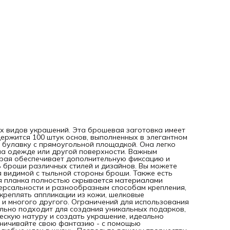
крепления, вы можете создавать броши из плетеных буси
бисера, прикреплять аппликации из кожи, шелковые
драпировки, вышивки на фетре, так же подойдет для зна
и многого другого. Ограничений для использования этой
застежки не существует. Эта заготовка для броши, идеал
подходит для создания уникальных подарков, мужских и
женских брошей. Вы сможете проявить свою творческую
натуру и создать украшение, идеально сочетающееся с 
стилем и индивидуальностью. Не ограничивайте свою
фантазию - с помощью металлической основы для рукоде
вы сможете воплотить любые идеи в жизнь. Позвольте в
творчеству расцвести и создавайте уникальные и стильн
изделия с помощью надежной и универсальной основы д
броши.
х видов украшений. Эта брошевая заготовка имеет
держится 100 штук основ, выполненных в элегантном
 булавку с прямоугольной площадкой. Она легко
на одежде или другой поверхности. Важным
орая обеспечивает дополнительную фиксацию и
ь броши различных стилей и дизайнов. Вы можете
я видимой с тыльной стороны броши. Также есть
я планка полностью скрывается материалами
версальности и разнообразным способам крепления,
икреплять аппликации из кожи, шелковые
 и многого другого. Ограничений для использования
ально подходит для создания уникальных подарков,
ескую натуру и создать украшение, идеально
аничивайте свою фантазию - с помощью