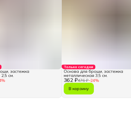
Только сегодня
оши, застежка
Основа для броши, застежка
2,5 см.
металлическая 3,5 см.
362 ₽
4
%
476 ₽
−
24
%
В корзину