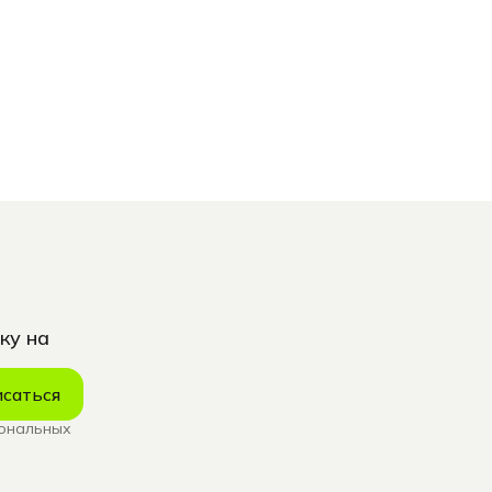
ку на
саться
сональных