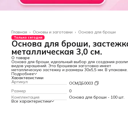
Главная
›
Основы и заготовки
›
Основа для броши
Только сегодня
Основа для броши, застежк
металлическая 3,0 см.
О товаре
Основа для броши, идеальный выбор для создания разл
видов украшений. Эта брошевая заготовка имеет
металлическую застежку и размеры 30х5,5 мм. В упаковке
содержится 100 штук основ, выполненных в элегантном
Подробнее
серебристом цвете. Застежка для броши представляет с
Характеристики
булавку с прямоугольной площадкой. Она легко крепится
Артикул
ОСМДБ0003
имеет подвижную иглу для надежного крепления на одеж
или другой поверхности. Важным элементом является
Размер
0
крепежная пластина с отверстиями, которая обеспечивае
Комплектация
Основа для броши - 100 шт.
дополнительную фиксацию и стабильность. Классическая
Все характеристики
основа позволяет вам создавать броши различных стиле
дизайнов. Вы можете использовать ее как открытым
способом, где планка остается видимой с тыльной сторон
броши. Также есть возможность использовать закрытые
способы, где крепежная планка полностью скрывается
материалами изделия, оставляя видимой только застежку
Благодаря универсальности и разнообразным способам