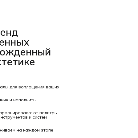
ренд
венных
рожденный
стетике
иалы для воплощения ваших
ания и наполнить
гармонировало: от палитры
нструментов и систем
рживаем на каждом этапе