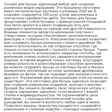
Основа для броши, идеальный выбор для создания
различных видов украшений. Эта брошевая заготовка
имеет металлическую застежку и размеры 20х5 мм. В
упаковке содержится 100 штук основ, выполненных в
элегантном серебристом цвете. Застежка для броши
представляет собой булавку с прямоугольной площадкой.
Она легко крепится и имеет подвижную иглу для
надежного крепления на одежде или другой поверхности.
Важным элементом является крепежная пластина с
отверстиями, которая обеспечивает дополнительную
фиксацию и стабильность. Классическая основа позволяет
вам создавать броши различных стилей и дизайнов. Вы
можете использовать ее как открытым способом, где
планка остается видимой с тыльной стороны броши. Также
есть возможность использовать закрытые способы, где
крепежная планка полностью скрывается материалами
изделия, оставляя видимой только застежку. Благодаря
универсальности и разнообразным способам крепления,
вы можете создавать броши из плетеных бусин и бисера,
прикреплять аппликации из кожи, шелковые драпировки,
вышивки на фетре, так же подойдет для значков и многого
другого. Ограничений для использования этой застежки не
существует. Эта заготовка для броши, идеально подходит
для создания уникальных подарков, мужских и женских
брошей. Вы сможете проявить свою творческую натуру и
создать украшение, идеально сочетающееся с вашим
стилем и индивидуальностью. Не ограничивайте свою
фантазию - с помощью металлической основы для
рукоделия, вы сможете воплотить любые идеи в жизнь.
Позвольте вашему творчеству расцвести и создавайте
уникальные и стильные изделия с помощью надежной и