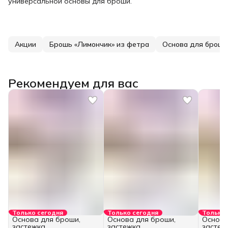
универсальной основы для броши.
Акции
Брошь «Лимончик» из фетра
Основа для броши
Рекомендуем для вас
Только сегодня
Только сегодня
Только 
Основа для броши,
Основа для броши,
Основа
застежка
застежка
застеж