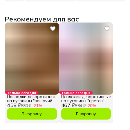
Рекомендуем для вас
Только сегодня
Только сегодня
Накладки декоративные
Накладки декоративные
на пуговицы "кошачий
на пуговицы "цветок"
458 ₽
467 ₽
глаз"
580 ₽
−
21
%
584 ₽
−
20
%
В корзину
В корзину