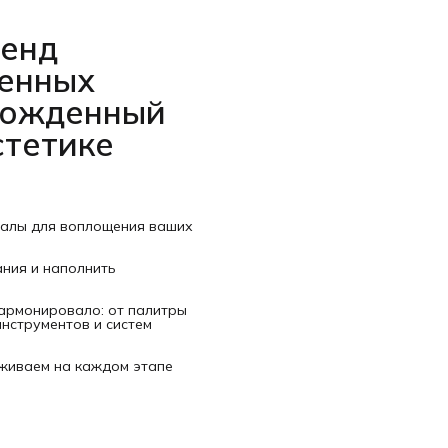
ренд
венных
рожденный
стетике
иалы для воплощения ваших
ания и наполнить
гармонировало: от палитры
нструментов и систем
рживаем на каждом этапе