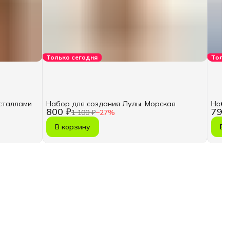
Только сегодня
Тольк
исталлами
Набор для создания Лулы. Морская
Набо
800 ₽
790
1 100 ₽
−
27
%
В корзину
В 