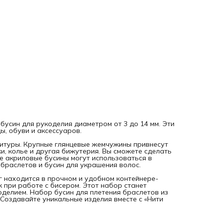
плетения браслетов из искусственного жемчуга обрадует
взрослых, так и детей. Создавайте уникальные изделия в
с «Нити творчества»!
усин для рукоделия диаметром от 3 до 14 мм. Эти
, обуви и аксессуаров.
итуры. Крупные глянцевые жемчужины привнесут
ки, колье и другая бижутерия. Вы сможете сделать
ие акриловые бусины могут использоваться в
 браслетов и бусин для украшения волос.
г находится в прочном и удобном контейнере-
 при работе с бисером. Этот набор станет
делием. Набор бусин для плетения браслетов из
 Создавайте уникальные изделия вместе с «Нити