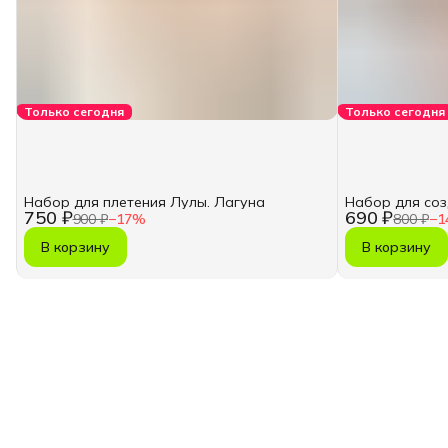
Только сегодня
Только сегодня
Набор для плетения Лулы. Лагуна
Набор для со
750 ₽
690 ₽
900 ₽
−
17
%
800 ₽
−
1
В корзину
В корзину