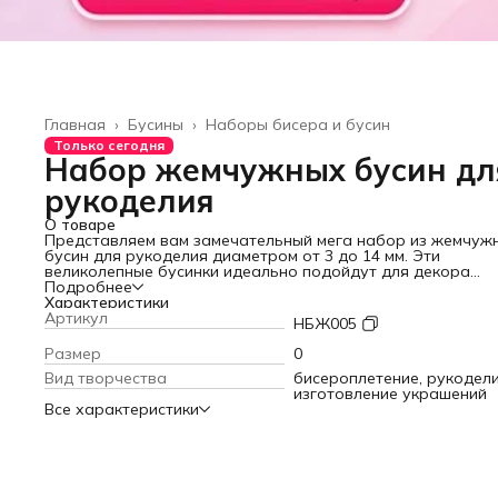
Главная
›
Бусины
›
Наборы бисера и бусин
Только сегодня
Набор жемчужных бусин дл
рукоделия
О товаре
Представляем вам замечательный мега набор из жемчуж
бусин для рукоделия диаметром от 3 до 14 мм. Эти
великолепные бусинки идеально подойдут для декора
одежды, обуви и аксессуаров.
Подробнее
В наборе вы найдете большое разнообразие размеров
Характеристики
фурнитуры. Крупные глянцевые жемчужины привнесут бле
Артикул
НБЖ005
ваше изделие, будь то сумка, заколки, броши, подвески, к
и другая бижутерия. Вы сможете сделать своими руками
Размер
0
поделки, четки, бусы, чокеры и фенечки. Мелкие акриловы
Вид творчества
бисероплетение, рукодели
бусины могут использоваться в качестве бисера для игру
изготовление украшений
амигуруми и брелоков, а также браслетов и бусин для
Все характеристики
украшения волос.
Ключевой особенностью набора является то, что весь же
находится в прочном и удобном контейнере-органайзере,
позволит обеспечить надежность и порядок при работе с
бисером. Этот набор станет идеальным подарком для
творческих людей, увлечённых рукоделием. Набор бусин 