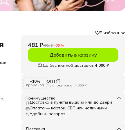
В избранное
я
481 ₽
664 ₽
−
28
%
Добавить в корзину
ных
До бесплатной доставки:
4 000 ₽
−10%
ОПТ
ск в
промокод
При покупке от 4 000 ₽
олье
е
Преимущества
е,
шек
Доставка в пункты выдачи или до двери
Оплата — картой, СБП или наличными
мчуг
Удобный возврат
 что
для
Доставка