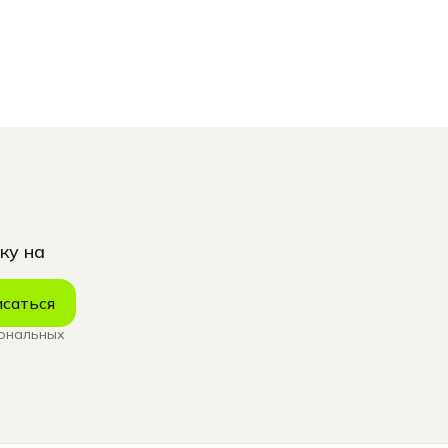
ку на
саться
сональных