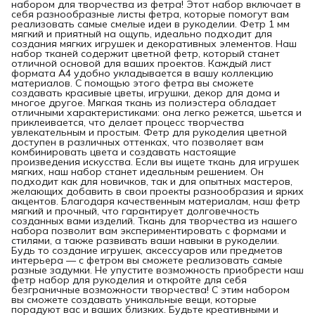
набором для творчества из фетра! Этот набор включает в
себя разнообразные листы фетра, которые помогут вам
реализовать самые смелые идеи в рукоделии. Фетр 1 мм
мягкий и приятный на ощупь, идеально подходит для
создания мягких игрушек и декоративных элементов. Наш
набор тканей содержит цветной фетр, который станет
отличной основой для ваших проектов. Каждый лист
формата A4 удобно укладывается в вашу коллекцию
материалов. С помощью этого фетра вы сможете
создавать красивые цветы, игрушки, декор для дома и
многое другое. Мягкая ткань из полиэстера обладает
отличными характеристиками: она легко режется, шьется и
приклеивается, что делает процесс творчества
увлекательным и простым. Фетр для рукоделия цветной
доступен в различных оттенках, что позволяет вам
комбинировать цвета и создавать настоящие
произведения искусства. Если вы ищете ткань для игрушек
мягких, наш набор станет идеальным решением. Он
подходит как для новичков, так и для опытных мастеров,
желающих добавить в свои проекты разнообразия и ярких
акцентов. Благодаря качественным материалам, наш фетр
мягкий и прочный, что гарантирует долговечность
созданных вами изделий. Ткань для творчества из нашего
набора позволит вам экспериментировать с формами и
стилями, а также развивать ваши навыки в рукоделии.
Будь то создание игрушек, аксессуаров или предметов
интерьера — с фетром вы сможете реализовать самые
разные задумки. Не упустите возможность приобрести наш
фетр набор для рукоделия и откройте для себя
безграничные возможности творчества! С этим набором
вы сможете создавать уникальные вещи, которые
порадуют вас и ваших близких. Будьте креативными и