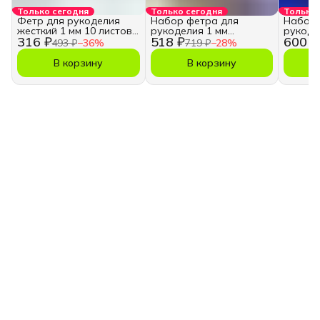
Только сегодня
Только сегодня
Только 
Фетр для рукоделия
Набор фетра для
Набор 
жесткий 1 мм 10 листов
рукоделия 1 мм
рукоде
316 ₽
518 ₽
600 ₽
А4
пастельные цвета
насыще
493 ₽
−
36
%
719 ₽
−
28
%
В корзину
В корзину