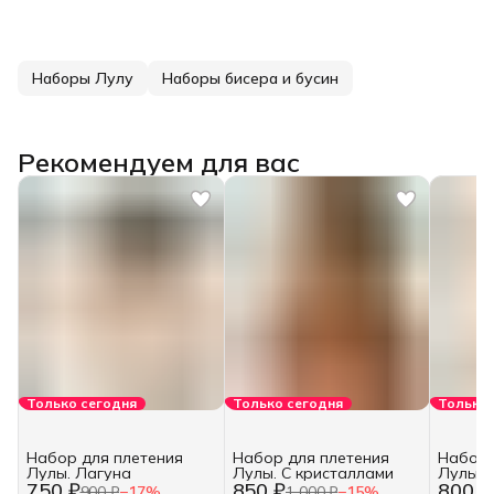
Наборы Лулу
Наборы бисера и бусин
Рекомендуем для вас
Только сегодня
Только сегодня
Только 
Набор для плетения
Набор для плетения
Набор 
Лулы. Лагуна
Лулы. С кристаллами
Лулы. 
750 ₽
850 ₽
800 ₽
900 ₽
−
17
%
1 000 ₽
−
15
%