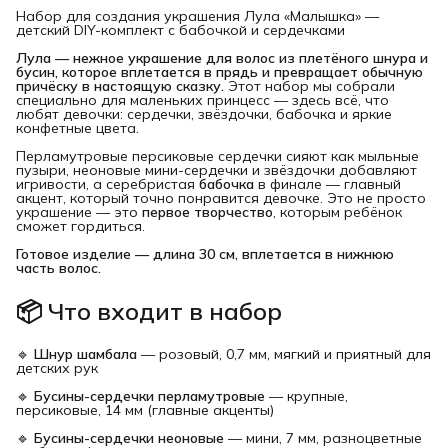
Набор для создания украшения Лула «Малышка» —
детский DIY-комплект с бабочкой и сердечками
Лула — нежное украшение для волос из плетёного шнура и 
бусин, которое вплетается в прядь и превращает обычную 
причёску в настоящую сказку.
Этот набор мы собрали
специально для маленьких принцесс — здесь всё, что
любят девочки: сердечки, звёздочки, бабочка и яркие
конфетные цвета.
Перламутровые персиковые сердечки сияют как мыльные
пузыри, неоновые мини-сердечки и звёздочки добавляют
игривости, а серебристая
бабочка
в финале — главный
акцент, который точно понравится девочке. Это не просто
украшение — это
первое творчество
, которым ребёнок
сможет гордиться.
Готовое изделие — длина 30 см, вплетается в нижнюю 
часть волос.
📦 Что входит в набор
🔹
Шнур шамбала
— розовый, 0,7 мм, мягкий и приятный для
детских рук
🔹
Бусины-сердечки перламутровые
— крупные,
персиковые, 14 мм (главные акценты)
🔹
Бусины-сердечки неоновые
— мини, 7 мм, разноцветные