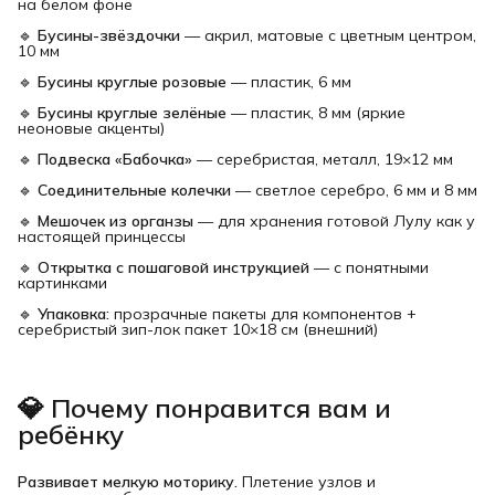
на белом фоне
🔹
Бусины-звёздочки
— акрил, матовые с цветным центром,
10 мм
🔹
Бусины круглые розовые
— пластик, 6 мм
🔹
Бусины круглые зелёные
— пластик, 8 мм (яркие
неоновые акценты)
🔹
Подвеска «Бабочка»
— серебристая, металл, 19×12 мм
🔹
Соединительные колечки
— светлое серебро, 6 мм и 8 мм
🔹
Мешочек из органзы
— для хранения готовой Лулу как у
настоящей принцессы
🔹
Открытка с пошаговой инструкцией
— с понятными
картинками
🔹
Упаковка:
прозрачные пакеты для компонентов +
серебристый зип-лок пакет 10×18 см (внешний)
💎 Почему понравится вам и
ребёнку
Развивает мелкую моторику.
Плетение узлов и