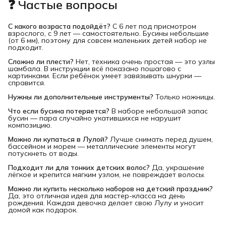
❓ Частые вопросы
С какого возраста подойдёт?
С 6 лет под присмотром
взрослого, с 9 лет — самостоятельно. Бусины небольшие
(от 6 мм), поэтому для совсем маленьких детей набор не
подходит.
Сложно ли плести?
Нет, техника очень простая — это узлы
шамбала. В инструкции всё показано пошагово с
картинками. Если ребёнок умеет завязывать шнурки —
справится.
Нужны ли дополнительные инструменты?
Только ножницы.
Что если бусина потеряется?
В наборе небольшой запас
бусин — пара случайно укатившихся не нарушит
композицию.
Можно ли купаться в Лулой?
Лучше снимать перед душем,
бассейном и морем — металлические элементы могут
потускнеть от воды.
Подходит ли для тонких детских волос?
Да, украшение
лёгкое и крепится мягким узлом, не повреждает волосы.
Можно ли купить несколько наборов на детский праздник?
Да, это отличная идея для мастер-класса на день
рождения. Каждая девочка делает свою Лулу и уносит
домой как подарок.