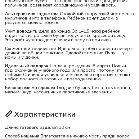
нанизывание бусин — это полезное занятие для детских
пальчиков, развивает координацию и усидчивость.
Альтернатива гаджетам.
Спокойный творческий час вместо
мультиков и игр в телефоне. Ребёнок занят делом, а
результат можно носить.
Учит доводить дело до конца.
За 1–1,5 часа ребёнок
видит, как из россыпи бусин получается красивая вещь.
Это даёт чувство достижения и веру в свои силы.
Совместное творчество.
Идеально, чтобы провести вечер с
дочкой за общим занятием. Сделайте парные Лулу — у
мамы и у дочки.
Идеальный подарок.
На день рождения, 8 марта, Новый
год, окончание учебного года или просто «потому что
любим». Стильная упаковка и мешочек из органзы делают
набор полностью готовым к преподнесению.
Безопасные материалы.
Гладкие бусины без острых краёв,
мягкий шнур, нетоксичные пластиковые элементы.
📏 Характеристики
Длина готового изделия
30 см
Способ ношения
Вплетается в нижнюю часть пряди волос