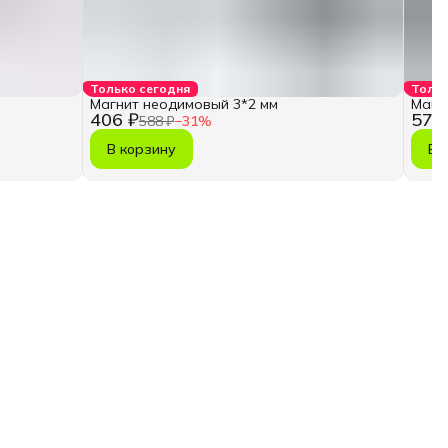
Только сегодня
Тольк
Магнит неодимовый 3*2 мм
Магн
406 ₽
570
588 ₽
−
31
%
В корзину
В 