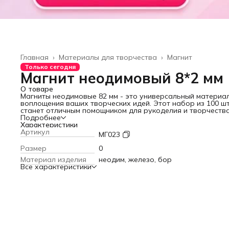
Главная
›
Материалы для творчества
›
Магнит
Только сегодня
Магнит неодимовый 8*2 мм
О товаре
Магниты неодимовые 8
2 мм - это универсальный материа
воплощения ваших творческих идей. Этот набор из 100 ш
станет отличным помощником для рукоделия и творчества
позволяя создавать уникальные поделки, украшения и
Подробнее
магнитные доски. Компактный размер магнитов (8
Характеристики
2 мм) де
их удобными для использования в различных проектах, а
Артикул
МГ023
прочная конструкция из неодима, железа и бора гаранти
надежное удержание. Магниты неодимовые идеально
Размер
0
подходят для использования в офисе, школе или дома, а
Материал изделия
неодим, железо, бор
также могут стать оригинальным подарком для ребенка,
Все характеристики
друга или подруги на любой праздник, будь то 23 февраля
марта или Новый год.