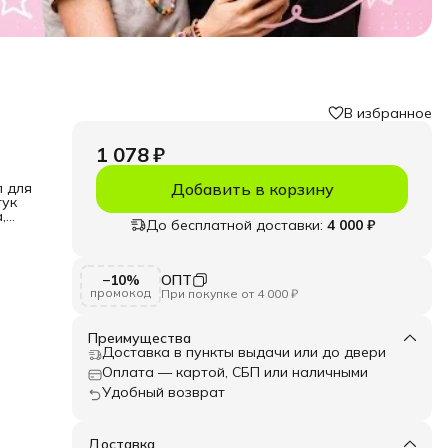
В избранное
1 078 ₽
л для
Добавить в корзину
тук
,
До бесплатной доставки:
4 000 ₽
лает
 их
рует
−10%
ОПТ
промокод
При покупке от 4 000 ₽
, 8
Преимущества
Доставка в пункты выдачи или до двери
Оплата — картой, СБП или наличными
Удобный возврат
Доставка