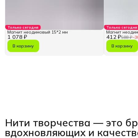
Только сегодня
Только сегодня
Магнит неодимовый 15*2 мм
Магнит неодим
1 078 ₽
412 ₽
588 ₽
−
3
В корзину
В корзину
Нити творчества
— это б
вдохновляющих и качест