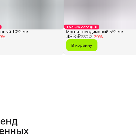
Только сегодня
овый 10*2 мм
Магнит неодимовый 5*2 мм
483 ₽
0
%
680 ₽
−
29
%
В корзину
ренд
венных