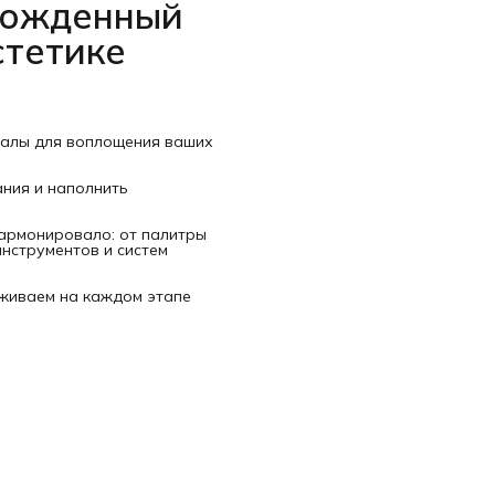
рожденный
стетике
иалы для воплощения ваших
ания и наполнить
гармонировало: от палитры
нструментов и систем
рживаем на каждом этапе