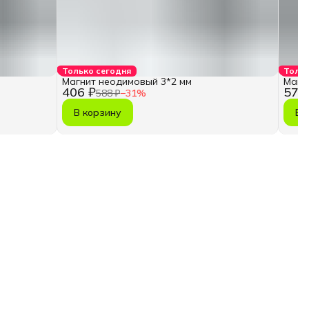
Только сегодня
Тольк
Магнит неодимовый 3*2 мм
Магн
406 ₽
570
588 ₽
−
31
%
В корзину
В 