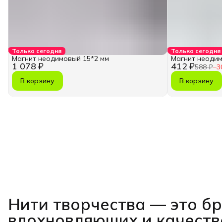
Только сегодня
Только сегодня
Магнит неодимовый 15*2 мм
Магнит неодим
1 078 ₽
412 ₽
588 ₽
−
3
В корзину
В корзину
Нити творчества
— это б
вдохновляющих и качест