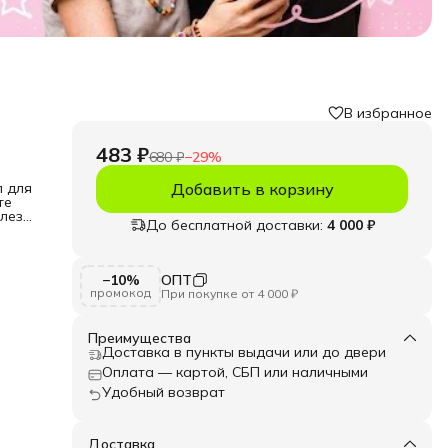
В избранное
483 ₽
680 ₽
−
29
%
л для
Добавить в корзину
те
елеза
До бесплатной доставки:
4 000 ₽
й
ных
 их
ов
−10%
ОПТ
промокод
При покупке от 4 000 ₽
то
или
Преимущества
Доставка в пункты выдачи или до двери
ент
Оплата — картой, СБП или наличными
Удобный возврат
Доставка