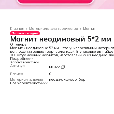
Главная
›
Материалы для творчества
›
Магнит
Только сегодня
Магнит неодимовый 5*2 мм
О товаре
Магниты неодимовые 5
2 мм - это универсальный материа
воплощения ваших творческих идей. В упаковке вы найде
100 штук мощных магнитов, изготовленных из неодима, ж
и бора. Благодаря своим компактным размерам и прочно
Подробнее
конструкции, эти магниты идеально подходят для различ
Характеристики
проектов в области рукоделия и творчества. Используйте
Артикул
МГ022
для создания оригинальных украшений, забавных магнит
на холодильник, декоративных панно или полезных
Размер
0
органайзеров. Магниты неодимовые 5
2 мм станут
Материал изделия
неодим, железо, бор
незаменимым помощником в оформлении подарков, будь 
Все характеристики
презент другу, подруге, ребенку на 23 февраля, 8 марта 
Новый год. Их универсальность и прочность позволят
реализовать самые смелые задумки и добавить яркий акц
в ваш интерьер.