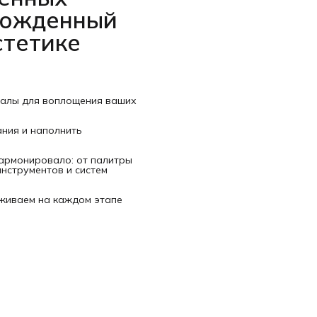
рожденный
стетике
иалы для воплощения ваших
ания и наполнить
гармонировало: от палитры
нструментов и систем
рживаем на каждом этапе