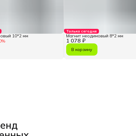
Только сегодня
овый 10*2 мм
Магнит неодимовый 8*2 мм
1 078 ₽
0
%
В корзину
ренд
венных