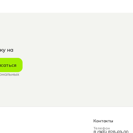
ку на
саться
сональных
Контакты
Телефон
8 (965) 828-69-00