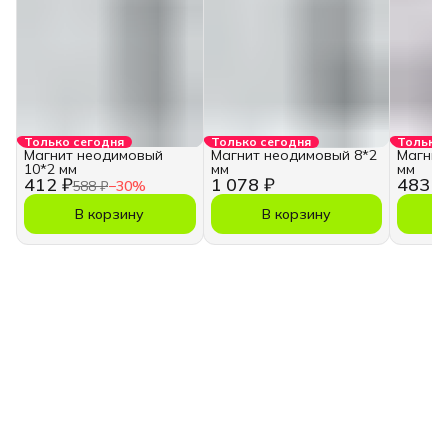
Только сегодня
Только сегодня
Только 
Магнит неодимовый
Магнит неодимовый 8*2
Магнит
10*2 мм
мм
мм
412 ₽
1 078 ₽
483 ₽
588 ₽
−
30
%
В корзину
В корзину