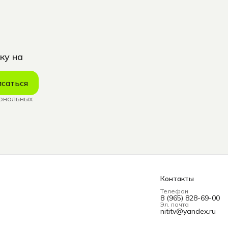
ку на
саться
сональных
Контакты
Телефон
8 (965) 828-69-00
Эл. почта
nititv@yandex.ru