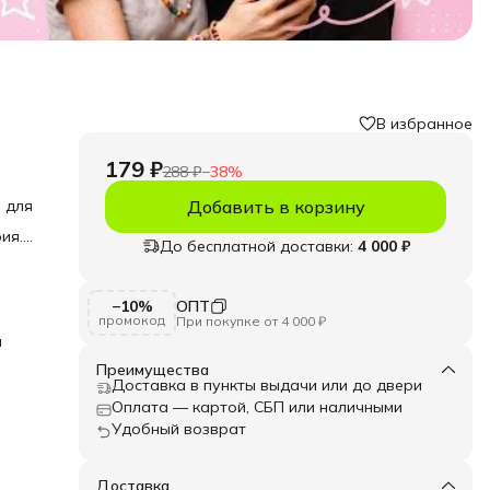
В избранное
179 ₽
288 ₽
−
38
%
 для
Добавить в корзину
ия.
До бесплатной доставки:
4 000 ₽
ты
−10%
ОПТ
промокод
При покупке от 4 000 ₽
я
Преимущества
Доставка в пункты выдачи или до двери
Оплата — картой, СБП или наличными
Удобный возврат
Доставка