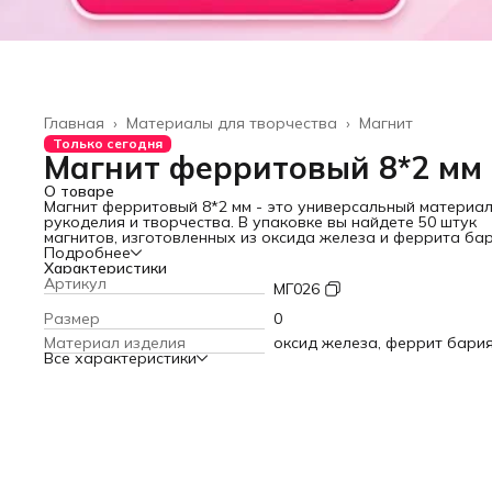
Главная
›
Материалы для творчества
›
Магнит
Только сегодня
Магнит ферритовый 8*2 мм
О товаре
Магнит ферритовый 8*2 мм - это универсальный материал
рукоделия и творчества. В упаковке вы найдете 50 штук
магнитов, изготовленных из оксида железа и феррита бар
Их компактный размер и прочная конструкция делают их
Подробнее
идеальным выбором для создания магнитов, поделок и
Характеристики
украшений. Подходит для сувенирных изделий. Эти магни
Артикул
МГ026
станут отличным дополнением к школьным проектам.
Размер
0
Материал изделия
оксид железа, феррит бари
Все характеристики