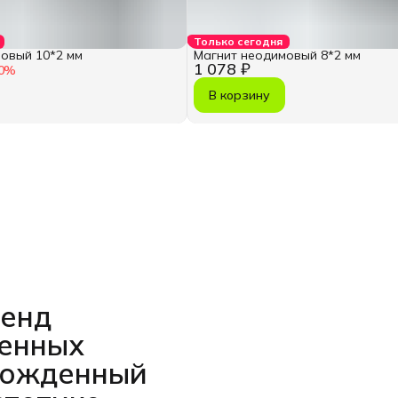
Только сегодня
овый 10*2 мм
Магнит неодимовый 8*2 мм
1 078 ₽
0
%
В корзину
ренд
венных
рожденный