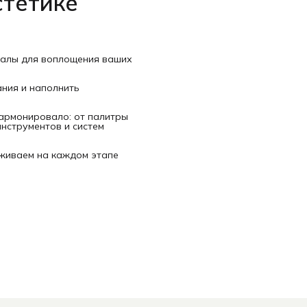
стетике
иалы для воплощения ваших
ания и наполнить
гармонировало: от палитры
нструментов и систем
рживаем на каждом этапе