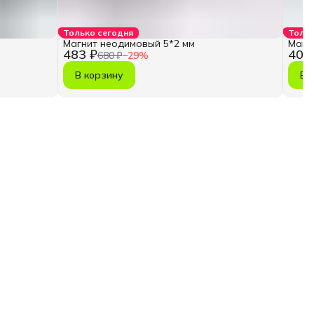
Только сегодня
Тольк
Магнит неодимовый 5*2 мм
Магн
483 ₽
406
680 ₽
−
29
%
В корзину
В 