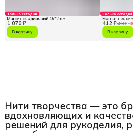
Только сегодня
Только сегодня
Магнит неодимовый 15*2 мм
Магнит неодим
1 078 ₽
412 ₽
588 ₽
−
3
В корзину
В корзину
Нити творчества
— это б
вдохновляющих и качест
решений для рукоделия, 