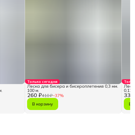
Только сегодня
Тольк
Леска для бисера и бисероплетения 0,3 мм.
Леск
м.
100 м.
0,12 
260 ₽
339
410 ₽
−
37
%
В корзину
В 