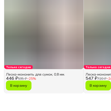
Только сегодня
Только сегодня
Леска-мононить для сумок, 0,8 мм.
Леска-мононить
446 ₽
547 ₽
595 ₽
−
25
%
720 ₽
−
2
В корзину
В корзину