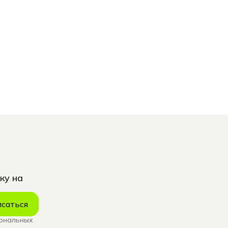
ку на
саться
сональных