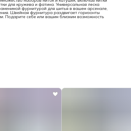
множество наборов ниток и катушек, включая нитки
итки для кружева и фатина. Универсальная леска
езаменимой фурнитурой для шитья в вашем арсенале,
нения. Швейная фурнитура раздвигает горизонты
ми. Подарите себе или вашим близким возможность