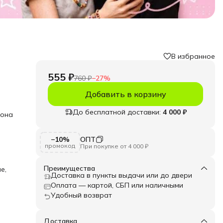
В избранное
555 ₽
760 ₽
−
27
%
Добавить в корзину
До бесплатной доставки:
4 000 ₽
 она
 и
−10%
ОПТ
й
промокод
При покупке от 4 000 ₽
 для
ных
ально
Преимущества
е,
Доставка в пункты выдачи или до двери
Оплата — картой, СБП или наличными
Удобный возврат
ле в
Доставка