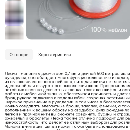
О товаре
Характеристики
Леска - мононить диаметром 0,7 мм и длиной 500 метров явл
рукоделия, она обладает многофункциональностью и подход
из высококачественного нейлона, нить для шитья не тянется 
идеальной для аккуратного выполнения швов. Прозрачная м
потайных швов на деликатных тканях, таких как шифон и орг
работы с мебельной тканью, обеспечивая прочность и длите
брюк, рукава пиджаков и подолы юбок, сохраняя эстетичный
широкое применение в рукоделии, в том числе в бисероплет
можно создавать элегантные броши, заколки, фенечки, а та
дополнением к вашему образу на свадьбах, днях рождениях 
легкой и прочной нити вы сможете соединять бусины и страз
ожерелья и браслеты. Леска так же отлично подходит для р
износостойкость, что делает её отличным выбором для разли
Мононить-нить для шитья может также быть использована в 