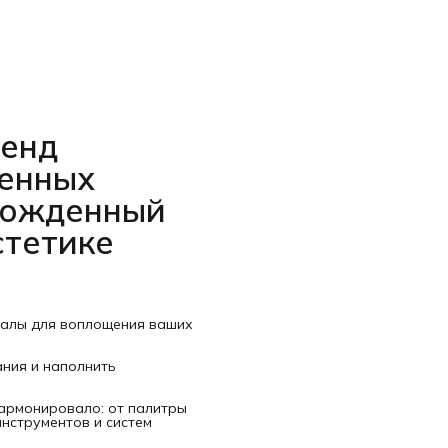
ренд
венных
рожденный
стетике
иалы для воплощения ваших
ания и наполнить
гармонировало: от палитры
нструментов и систем