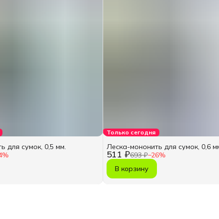
Только сегодня
 для сумок, 0,5 мм.
Леска-мононить для сумок, 0,6 м
511 ₽
4
%
693 ₽
−
26
%
В корзину