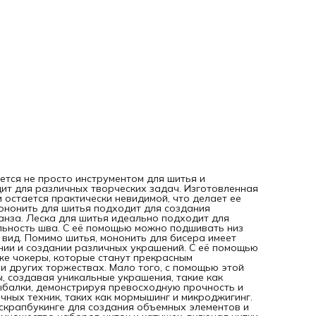
дополнением к вашему образу на свадьбах, днях рожден
и других торжествах. Мало того, с помощью этой легкой и
прочной нити вы сможете соединять бусины и стразы,
создавая уникальные украшения, такие как ожерелья и
браслеты. Леска так же отлично подходит для рыбалки,
демонстрируя превосходную прочность и износостойкост
что делает её отличным выбором для различных техник, 
как мормышинг и микроджигинг. Мононить-нить для шитья
может также быть использована в скрапбукинге для созд
объемных элементов и украшений на открытках. Мононит
швейная может заменить множество наборов ниток и кат
включая нитки швейные, нитки для рукоделия, нитки для
вышивки, а также нитки для кружева и фатина. Универсал
леска для бисера, бисероплетения, шитья и вышивок
становится незаменимой фурнитурой для шитья в вашем
арсенале, гарантируя вам качество, прочность и
многообразие применения. Швейная фурнитура раздвига
горизонты вашего творчества и успешно справляется с
яется не просто инструментом для шитья и
любыми задачами. Подарите себе или вашим близким
ит для различных творческих задач. Изготовленная
возможность творить с легкостью и вдохновением!
и остается практически невидимой, что делает ее
ононить для шитья подходит для создания
анза. Леска для шитья идеально подходит для
льность шва. С её помощью можно подшивать низ
 вид. Помимо шитья, мононить для бисера имеет
ении и создании различных украшений. С её помощью
кже чокеры, которые станут прекрасным
и других торжествах. Мало того, с помощью этой
ы, создавая уникальные украшения, такие как
ыбалки, демонстрируя превосходную прочность и
чных техник, таких как мормышинг и микроджигинг.
скрапбукинге для создания объемных элементов и