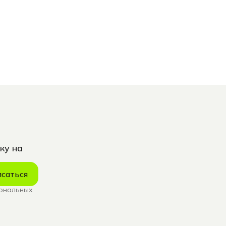
ку на
саться
сональных