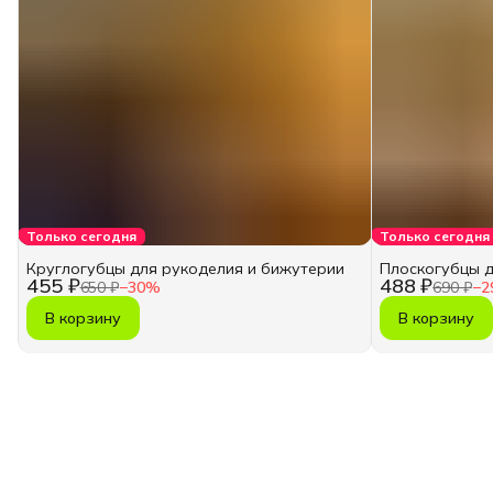
Только сегодня
Только сегодня
Круглогубцы для рукоделия и бижутерии
Плоскогубцы д
455 ₽
488 ₽
650 ₽
−
30
%
690 ₽
−
2
В корзину
В корзину