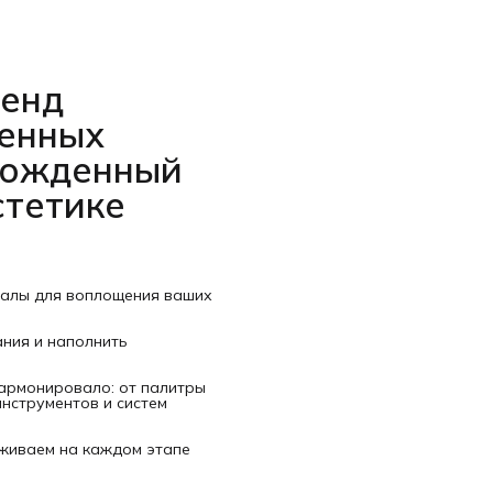
ренд
венных
рожденный
стетике
иалы для воплощения ваших
ания и наполнить
гармонировало: от палитры
нструментов и систем
рживаем на каждом этапе