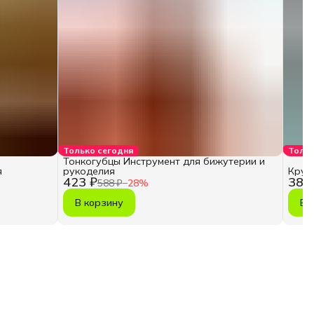
Только сегодня
Тольк
Тонкогубцы Инструмент для бижутерии и
я
рукоделия
Круг
423 ₽
383
588 ₽
−
28
%
В корзину
В 