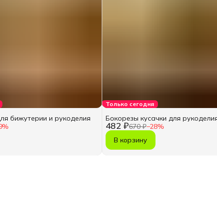
Только сегодня
ля бижутерии и рукоделия
Бокорезы кусачки для рукодели
482 ₽
9
%
670 ₽
−
28
%
В корзину