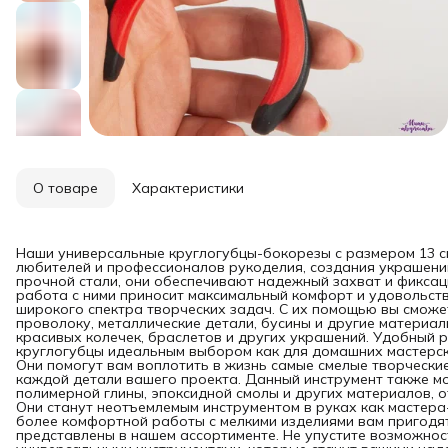
О товаре
Характеристики
Наши универсальные круглогубцы-бокорезы с размером 13 см
любителей и профессионалов рукоделия, создания украшений
прочной стали, они обеспечивают надежный захват и фикса
работа с ними приносит максимальный комфорт и удовольст
широкого спектра творческих задач. С их помощью вы сможет
проволоку, металлические детали, бусины и другие материа
красивых колечек, браслетов и других украшений. Удобный 
круглогубцы идеальным выбором как для домашних мастерск
Они помогут вам воплотить в жизнь самые смелые творческие
каждой детали вашего проекта. Данный инструмент также м
полимерной глины, эпоксидной смолы и других материалов, 
Они станут неотъемлемым инструментом в руках как мастера
более комфортной работы с мелкими изделиями вам пригодят
представлены в нашем ассортименте. Не упустите возможнос