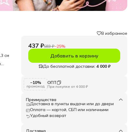
В избранное
437 ₽
583 ₽
−
25
%
3 см
Добавить в корзину
х
До бесплатной доставки:
4 000 ₽
ни
ит
−10%
ОПТ
ких
промокод
При покупке от 4 000 ₽
ать и
Преимущества
й.
Доставка в пункты выдачи или до двери
Оплата — картой, СБП или наличными
в.
Удобный возврат
ские
й
Доставка