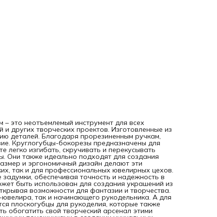
глины, эпоксидной смолы и других материалов, открывая
возможности для фантазии и творчества. Они станут
неотъемлемым инструментом в руках как мастера-ювелир
так и начинающего рукодельника. А для более комфортн
работы с мелкими изделиями вам пригодятся плоскогубцы
рукоделия, которые также представлены в нашем
ассортименте. Не упустите возможность обогатить свой
творческий арсенал этими универсальными инструментам
которые станут вашими надежными помощниками в созда
уникальных украшений и декоративных элементов.
Создавайте свои уникальные изделия вместе с «Нити
творчества».
 – это неотъемлемый инструмент для всех
 и других творческих проектов. Изготовленные из
цию деталей. Благодаря прорезиненным ручкам,
вие. Круглогубцы-бокорезы предназначены для
е легко изгибать, скручивать и перекусывать
лы. Они также идеально подходят для создания
размер и эргономичный дизайн делают эти
их, так и для профессиональных ювелирных цехов.
 задумки, обеспечивая точность и надежность в
ожет быть использован для создания украшений из
открывая возможности для фантазии и творчества.
-ювелира, так и начинающего рукодельника. А для
ся плоскогубцы для рукоделия, которые также
ть обогатить свой творческий арсенал этими