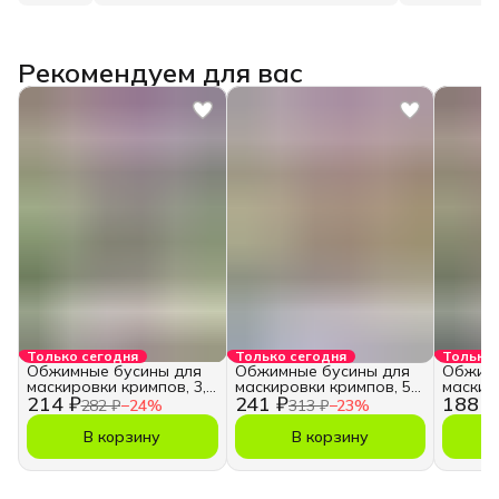
Рекомендуем для вас
Только сегодня
Только сегодня
Только 
Обжимные бусины для
Обжимные бусины для
Обжимн
маскировки кримпов, 3,5
маскировки кримпов, 5
маскир
214 ₽
241 ₽
188 ₽
мм.
мм.
мм.
282 ₽
−
24
%
313 ₽
−
23
%
В корзину
В корзину