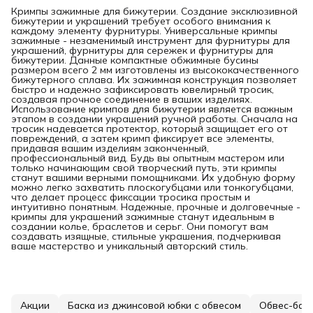
Кримпы зажимные для бижутерии. Создание эксклюзивной
бижутерии и украшений требует особого внимания к
каждому элементу фурнитуры. Универсальные кримпы
зажимные - незаменимый инструмент для фурнитуры для
украшений, фурнитуры для сережек и фурнитуры для
бижутерии. Данные компактные обжимные бусины
размером всего 2 мм изготовлены из высококачественного
бижутерного сплава. Их зажимная конструкция позволяет
быстро и надежно зафиксировать ювелирный тросик,
создавая прочное соединение в ваших изделиях.
Использование кримпов для бижутерии является важным
этапом в создании украшений ручной работы. Сначала на
тросик надевается протектор, который защищает его от
повреждений, а затем кримп фиксирует все элементы,
придавая вашим изделиям законченный,
профессиональный вид. Будь вы опытным мастером или
только начинающим свой творческий путь, эти кримпы
станут вашими верными помощниками. Их удобную форму
можно легко захватить плоскогубцами или тонкогубцами,
что делает процесс фиксации тросика простым и
интуитивно понятным. Надежные, прочные и долговечные -
кримпы для украшений зажимные станут идеальным в
создании колье, браслетов и серьг. Они помогут вам
создавать изящные, стильные украшения, подчеркивая
ваше мастерство и уникальный авторский стиль.
Акции
Баска из джинсовой юбки с обвесом
Обвес-бант