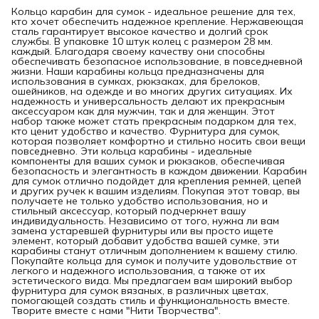
Кольцо карабин для сумок - идеальное решение для тех,
кто хочет обеспечить надежное крепление. Нержавеющая
сталь гарантирует высокое качество и долгий срок
службы. В упаковке 10 штук колец с размером 28 мм.
каждый. Благодаря своему качеству они способны
обеспечивать безопасное использование, в повседневной
жизни. Наши карабины кольца предназначены для
использования в сумках, рюкзаках, для брелоков,
ошейников, на одежде и во многих других ситуациях. Их
надежность и универсальность делают их прекрасным
аксессуаром как для мужчин, так и для женщин. Этот
набор также может стать прекрасным подарком для тех,
кто ценит удобство и качество. Фурнитура для сумок,
которая позволяет комфортно и стильно носить свои вещи
повседневно. Эти кольца карабины - идеальные
компоненты для ваших сумок и рюкзаков, обеспечивая
безопасность и элегантность в каждом движении. Карабин
для сумок отлично подойдет для крепления ремней, цепей
и других ручек к вашим изделиям. Покупая этот товар, вы
получаете не только удобство использования, но и
стильный аксессуар, который подчеркнет вашу
индивидуальность. Независимо от того, нужна ли вам
замена устаревшей фурнитуры или вы просто ищете
элемент, который добавит удобства вашей сумке, эти
карабины станут отличным дополнением к вашему стилю.
Покупайте кольца для сумок и получите удовольствие от
легкого и надежного использования, а также от их
эстетического вида. Мы предлагаем вам широкий выбор
фурнитура для сумок вязаных, в различных цветах,
помогающей создать стиль и функциональность вместе.
Творите вместе с нами "Нити Творчества".