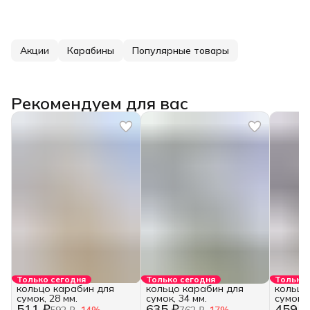
Акции
Карабины
Популярные товары
Рекомендуем для вас
Только сегодня
Только сегодня
Только 
кольцо карабин для
кольцо карабин для
кольцо
сумок, 28 мм.
сумок, 34 мм.
сумок, 
511 ₽
635 ₽
459 ₽
592 ₽
−
14
%
762 ₽
−
17
%