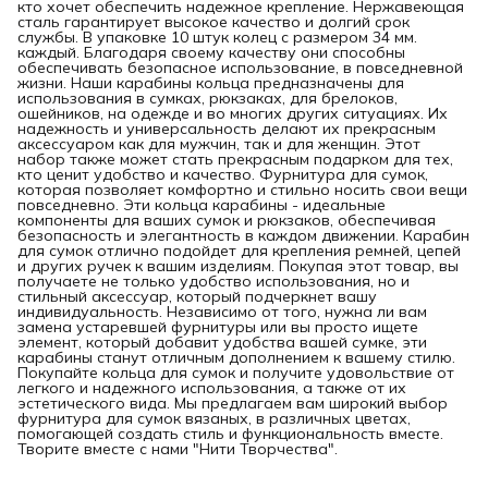
кто хочет обеспечить надежное крепление. Нержавеющая
сталь гарантирует высокое качество и долгий срок
службы. В упаковке 10 штук колец с размером 34 мм.
каждый. Благодаря своему качеству они способны
обеспечивать безопасное использование, в повседневной
жизни. Наши карабины кольца предназначены для
использования в сумках, рюкзаках, для брелоков,
ошейников, на одежде и во многих других ситуациях. Их
надежность и универсальность делают их прекрасным
аксессуаром как для мужчин, так и для женщин. Этот
набор также может стать прекрасным подарком для тех,
кто ценит удобство и качество. Фурнитура для сумок,
которая позволяет комфортно и стильно носить свои вещи
повседневно. Эти кольца карабины - идеальные
компоненты для ваших сумок и рюкзаков, обеспечивая
безопасность и элегантность в каждом движении. Карабин
для сумок отлично подойдет для крепления ремней, цепей
и других ручек к вашим изделиям. Покупая этот товар, вы
получаете не только удобство использования, но и
стильный аксессуар, который подчеркнет вашу
индивидуальность. Независимо от того, нужна ли вам
замена устаревшей фурнитуры или вы просто ищете
элемент, который добавит удобства вашей сумке, эти
карабины станут отличным дополнением к вашему стилю.
Покупайте кольца для сумок и получите удовольствие от
легкого и надежного использования, а также от их
эстетического вида. Мы предлагаем вам широкий выбор
фурнитура для сумок вязаных, в различных цветах,
помогающей создать стиль и функциональность вместе.
Творите вместе с нами "Нити Творчества".