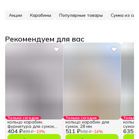
Акции
Карабины
Популярные товары
Сумка из си
Рекомендуем для вас
Только сегодня
Только сегодня
Только 
кольцо карабин,
кольцо карабин для
кольцо
фурнитура для сумок,
сумок, 28 мм.
сумок, 
404 ₽
511 ₽
635 ₽
28 мм.
499 ₽
−
19
%
592 ₽
−
14
%