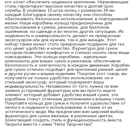
кто хочет обеспечить надежное крепление. Нержавеющая
сталь гарантирует высокое качество и долгий срок
службы. В упаковке 10 штук колец с размером 34 мм.
каждый. Благодаря своему качеству они способны
обеспечивать безопасное использование, в повседневной
жизни. Наши карабины кольца предназначены для
использования в сумках, рюкзаках, для брелоков,
ошейников, на одежде и во многих других ситуациях. Их
надежность и универсальность делают их прекрасным
аксессуаром как для мужчин, так и для женщин. Этот
набор также может стать прекрасным подарком для тех,
кто ценит удобство и качество. Фурнитура для сумок,
которая позволяет комфортно и стильно носить свои вещи
повседневно. Эти кольца карабины - идеальные
компоненты для ваших сумок и рюкзаков, обеспечивая
безопасность и элегантность в каждом движении. Карабин
для сумок отлично подойдет для крепления ремней, цепей
и других ручек к вашим изделиям. Покупая этот товар, вы
получаете не только удобство использования, но и
стильный аксессуар, который подчеркнет вашу
индивидуальность. Независимо от того, нужна ли вам
замена устаревшей фурнитуры или вы просто ищете
элемент, который добавит удобства вашей сумке, эти
карабины станут отличным дополнением к вашему стилю.
Покупайте кольца для сумок и получите удовольствие от
легкого и надежного использования, а также от их
эстетического вида. Мы предлагаем вам широкий выбор
фурнитура для сумок вязаных, в различных цветах,
помогающей создать стиль и функциональность вместе.
Творите вместе с нами "Нити Творчества".