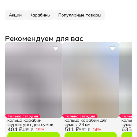
Акции
Карабины
Популярные товары
Рекомендуем для вас
Только сегодня
Только сегодня
Только 
кольцо карабин,
кольцо карабин для
кольцо
фурнитура для сумок,
сумок, 28 мм.
сумок, 
404 ₽
511 ₽
635 ₽
28 мм.
499 ₽
−
19
%
592 ₽
−
14
%