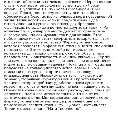
кто хочет обеспечить надежное крепление. Нержавеющая
сталь гарантирует высокое качество и долгий срок
службы. В упаковке 10 штук колец с размером 28 мм.
каждый. Благодаря своему качеству они способны
обеспечивать безопасное использование, в повседневной
жизни. Наши карабины кольца предназначены для
использования в сумках, рюкзаках, для брелоков,
ошейников, на одежде и во многих других ситуациях. Их
надежность и универсальность делают их прекрасным
аксессуаром как для мужчин, так и для женщин. Этот
набор также может стать прекрасным подарком для тех,
кто ценит удобство и качество. Фурнитура для сумок,
которая позволяет комфортно и стильно носить свои вещи
повседневно. Эти кольца карабины - идеальные
компоненты для ваших сумок и рюкзаков, обеспечивая
безопасность и элегантность в каждом движении. Карабин
для сумок отлично подойдет для крепления ремней, цепей
и других ручек к вашим изделиям. Покупая этот товар, вы
получаете не только удобство использования, но и
стильный аксессуар, который подчеркнет вашу
индивидуальность. Независимо от того, нужна ли вам
замена устаревшей фурнитуры или вы просто ищете
элемент, который добавит удобства вашей сумке, эти
карабины станут отличным дополнением к вашему стилю.
Покупайте кольца для сумок и получите удовольствие от
легкого и надежного использования, а также от их
эстетического вида. Мы предлагаем вам широкий выбор
фурнитура для сумок вязаных, в различных цветах,
помогающей создать стиль и функциональность вместе.
Творите вместе с нами "Нити Творчества".