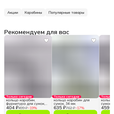
Акции
Карабины
Популярные товары
Рекомендуем для вас
Только сегодня
Только сегодня
Только 
кольцо карабин,
кольцо карабин для
кольцо
фурнитура для сумок,
сумок, 34 мм.
сумок, 
404 ₽
635 ₽
459 ₽
28 мм.
499 ₽
−
19
%
762 ₽
−
17
%