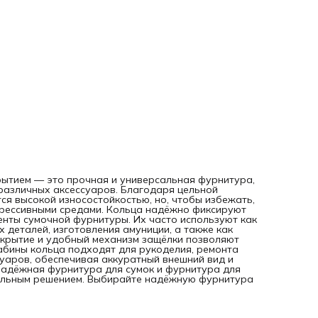
вид и долговечность конструкции. Если вам нужна
качественная и надёжная фурнитура для сумок и фурнит
для брелков, карабин-кольцо из нержавеющей стали стан
идеальным решением. Выбирайте надёжную фурнитура д
сумок вязаных от бренда «Нити Творчества».
ытием — это прочная и универсальная фурнитура,
 различных аксессуаров. Благодаря цельной
ся высокой износостойкостью, но, чтобы избежать,
грессивными средами. Кольца надёжно фиксируют
енты сумочной фурнитуры. Их часто используют как
 деталей, изготовления амуниции, а также как
скрытие и удобный механизм защёлки позволяют
абины кольца подходят для рукоделия, ремонта
суаров, обеспечивая аккуратный внешний вид и
 надёжная фурнитура для сумок и фурнитура для
еальным решением. Выбирайте надёжную фурнитура