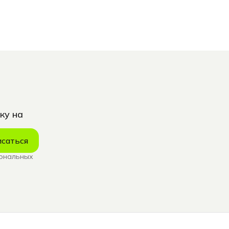
ку на
саться
сональных