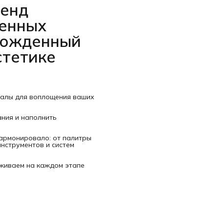
ренд
венных
рожденный
стетике
иалы для воплощения ваших
ания и наполнить
гармонировало: от палитры
нструментов и систем
рживаем на каждом этапе