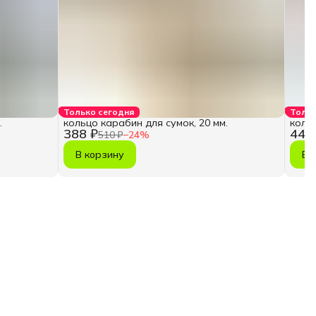
Только сегодня
Тольк
.
кольцо карабин для сумок, 20 мм.
кольц
388 ₽
447
510 ₽
−
24
%
В корзину
В 