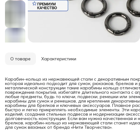
О товаре
Характеристики
Карабин-кольцо из нержавеющей стали с декоративным покр
которая идеально подходит для сумок, рюкзаков, брелков и
металлической конструкции такие карабины кольца отличают
повреждения покрытия, избегайте длительного контакта с а
любые предметы, будь то ключи, подвески, ремешки или элем
карабины для сумок и ремешков, для крепления декоративных
карабины для брелков и ключевых аксессуаров. Плавное ра
быстро и легко прикреплять необходимые элементы. Эти кар
изделий, создания стильных подвесов и модернизации аксес
долговечность конструкции. Если вам нужна качественная и
брелков, карабин-кольцо из нержавеющей стали станет ид
для сумок вязаных от бренда «Нити Творчества».