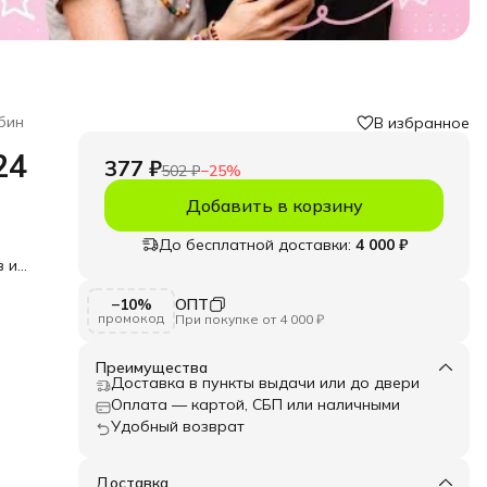
бин
В избранное
24
377 ₽
502 ₽
−
25
%
Добавить в корзину
До бесплатной доставки:
4 000 ₽
в и
ой
−10%
ОПТ
промокод
При покупке от 4 000 ₽
и
удь
Преимущества
 и
Доставка в пункты выдачи или до двери
в и
Оплата — картой, СБП или наличными
Удобный возврат
ля
 и
шний
Доставка