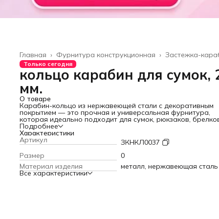
Главная
›
Фурнитура конструкционная
›
Застежка-кара
Только сегодня
кольцо карабин для сумок, 
мм.
О товаре
Карабин-кольцо из нержавеющей стали с декоративным
покрытием — это прочная и универсальная фурнитура,
которая идеально подходит для сумок, рюкзаков, брелко
различных аксессуаров. Благодаря цельной металлическ
Подробнее
конструкции такие карабины кольца отличаются высокой
Характеристики
износостойкостью, но, чтобы избежать, повреждения
Артикул
ЗКНКЛ0037
покрытия, избегайте длительного контакта с агрессивным
средами. Кольца надёжно фиксируют любые предметы, б
Размер
0
то ключи, подвески, ремешки или элементы сумочной
Материал изделия
металл, нержавеющая сталь
фурнитуры. Их часто используют как карабины для сумок
Все характеристики
ремешков, для крепления декоративных деталей,
изготовления амуниции, а также как карабины для брелко
ключевых аксессуаров. Плавное раскрытие и удобный
механизм защёлки позволяют быстро и легко прикреплять
необходимые элементы. Эти карабины кольца подходят д
рукоделия, ремонта изделий, создания стильных подвесов
модернизации аксессуаров, обеспечивая аккуратный вне